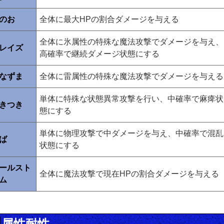
のお
全体に最大HPの割合ダメージを与える
全体に氷属性の特殊な魔法攻撃でダメージを与え、
レイズ
高確率で継続ダメージ状態にする
なずま
全体に雷属性の特殊な魔法攻撃でダメージを与える
単体に特殊な状態異常攻撃を行い、中確率で麻痺状
きつき
態にする
単体に物理攻撃で中ダメージを与え、中確率で混乱
ば
状態にする
ールスト
全体に魔法攻撃で現在HPの割合ダメージを与える
ム