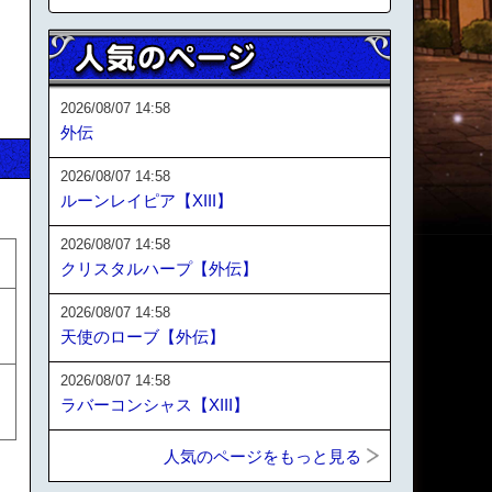
2026/08/07 14:58
外伝
2026/08/07 14:58
ルーンレイピア【XIII】
2026/08/07 14:58
クリスタルハープ【外伝】
2026/08/07 14:58
天使のローブ【外伝】
2026/08/07 14:58
ラバーコンシャス【XIII】
人気のページをもっと見る