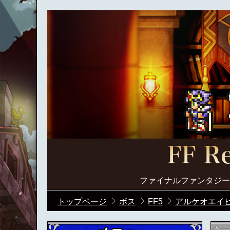
ファイナルファンタジー
トップページ
ボス
FF5
アルケオエイビ