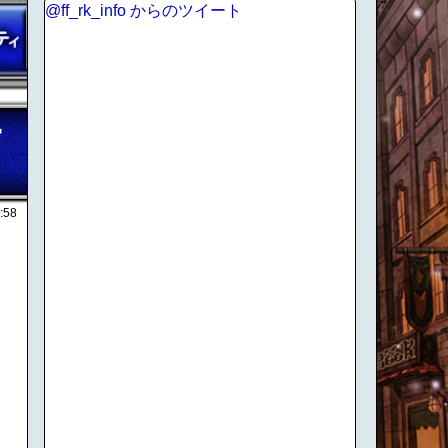
@ff_rk_info からのツイート
ー
:58