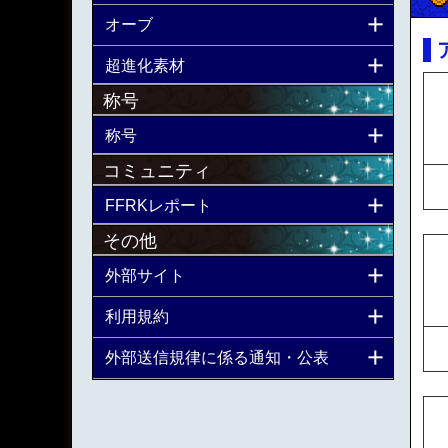
オーブ
超進化素材
称号
称号
コミュニティ
FFRKレポート
その他
外部サイト
利用規約
外部送信規律に係る通知・公表