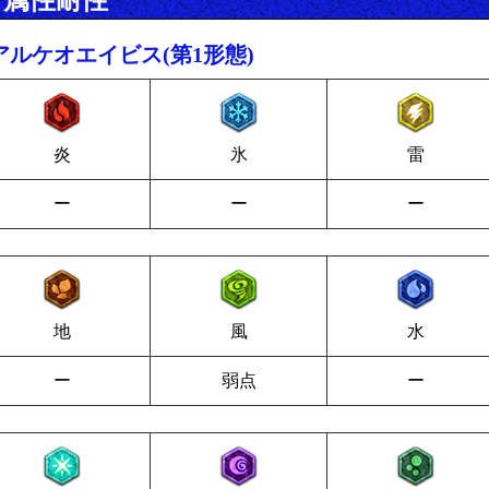
属性耐性
アルケオエイビス(第1形態)
炎
氷
雷
ー
ー
ー
地
風
水
ー
弱点
ー