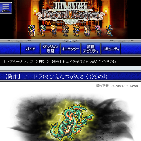
トップページ
ボス
FF5
【偽作】ヒュドラ(そびえたつがんさく)(その1)
【偽作】ヒュドラ(そびえたつがんさく)(その1)
最終更新 :
2020/04/03 14:58