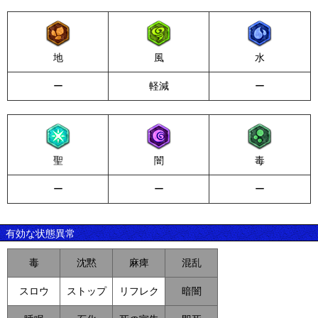
地
風
水
ー
軽減
ー
聖
闇
毒
ー
ー
ー
有効な状態異常
毒
沈黙
麻痺
混乱
スロウ
ストップ
リフレク
暗闇