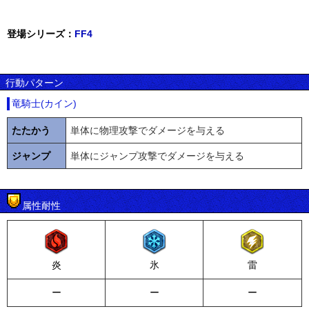
登場シリーズ：
FF4
行動パターン
竜騎士(カイン)
たたかう
単体に物理攻撃でダメージを与える
ジャンプ
単体にジャンプ攻撃でダメージを与える
属性耐性
炎
氷
雷
ー
ー
ー