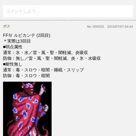
コメントしよう...
ボス
No:
000033
2015/07/07 04:44
FFⅣ ルビカンテ (2回目)
＊実際は3回目
■弱点属性
通常：氷・水／雷・風・聖・闇軽減、炎吸収
防御：無し／雷・風・聖・闇軽減、炎・氷・水吸収
■耐性無し
通常：毒・スロウ・暗闇・睡眠・スリップ
防御：毒・スロウ・暗闇