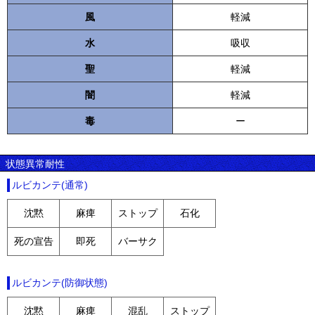
風
軽減
水
吸収
聖
軽減
闇
軽減
毒
ー
状態異常耐性
ルビカンテ(通常)
沈黙
麻痺
ストップ
石化
死の宣告
即死
バーサク
ルビカンテ(防御状態)
沈黙
麻痺
混乱
ストップ