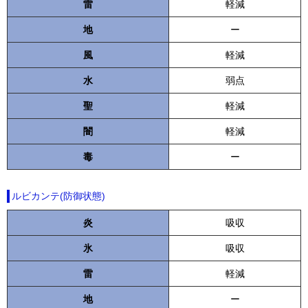
雷
軽減
地
ー
風
軽減
水
弱点
聖
軽減
闇
軽減
毒
ー
ルビカンテ(防御状態)
炎
吸収
氷
吸収
雷
軽減
地
ー