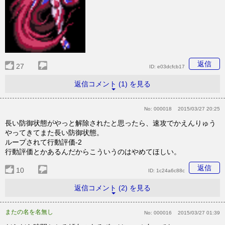
返信
27
ID:
e03dcfcb17
返信コメント (1) を見る
No:
000018
2015/03/27 20:25
長い防御状態がやっと解除されたと思ったら、速攻でかえんりゅう
やってきてまた長い防御状態。
ループされて行動評価-2
行動評価とかあるんだからこういうのはやめてほしい。
返信
10
ID:
1c24a6c88c
返信コメント (2) を見る
またの名を名無し
No:
000016
2015/03/27 01:39