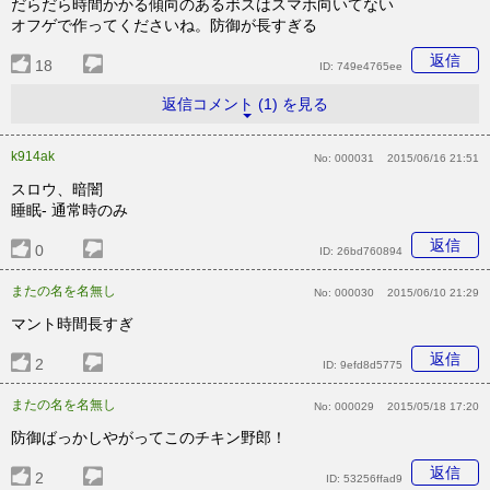
だらだら時間かかる傾向のあるボスはスマホ向いてない
オフゲで作ってくださいね。防御が長すぎる
返信
18
ID:
749e4765ee
返信コメント (1) を見る
k914ak
No:
000031
2015/06/16 21:51
スロウ、暗闇
睡眠- 通常時のみ
返信
0
ID:
26bd760894
またの名を名無し
No:
000030
2015/06/10 21:29
マント時間長すぎ
返信
2
ID:
9efd8d5775
またの名を名無し
No:
000029
2015/05/18 17:20
防御ばっかしやがってこのチキン野郎！
返信
2
ID:
53256ffad9