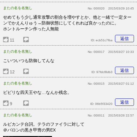
またの名を名無し
No:
000020
2015/03/29 10:45
せめてもう少し通常攻撃の割合を増やすとか、他と一緒で一定ター
ンでかえんりゅう→防御状態にしてくれれば良かったのに。
ホントルーチン作った人無能
返信
11
ID:
ecb51c7fba
またの名を名無し
No:
000017
2015/03/27 10:33
こいついつも防御してんな
返信
12
ID:
97fdcf8db3
またの名を名無し
No:
000015
2015/03/27 01:12
ビビリな四天王やな…なんか残念。
返信
9
ID:
06b5f33420
またの名を名無し
No:
000011
2015/03/26 22:57
ルビカンテ台詞。テラのファイラに対して
＠バロンの黒き甲冑の男EX