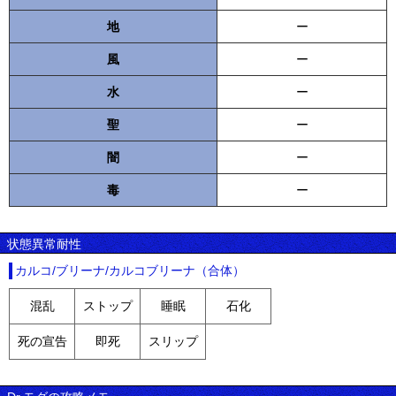
地
ー
風
ー
水
ー
聖
ー
闇
ー
毒
ー
状態異常耐性
カルコ/ブリーナ/カルコブリーナ（合体）
混乱
ストップ
睡眠
石化
死の宣告
即死
スリップ