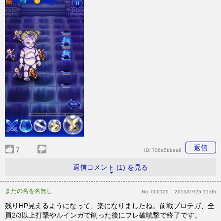
返信
7
ID:
706a5bbea8
返信コメント (1) を見る
またの名を名無し
No:
000109
2015/07/25 11:05
残りHP見えるようになって、楽になりましたね。前戦プロテガ、全
員2/3以上打撃やルインガで削った後にフレ破晄撃で終了です。