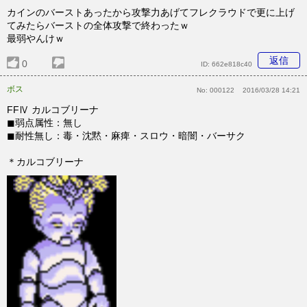
カインのバーストあったから攻撃力あげてフレクラウドで更に上げ
てみたらバーストの全体攻撃で終わったｗ
最弱やんけｗ
返信
0
ID:
662e818c40
ボス
No:
000122
2016/03/28 14:21
FFⅣ カルコブリーナ
◼︎弱点属性：無し
◼︎耐性無し：毒・沈黙・麻痺・スロウ・暗闇・バーサク
＊カルコブリーナ