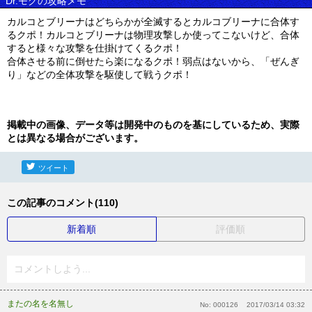
Dr.モグの攻略メモ
カルコとブリーナはどちらかが全滅するとカルコブリーナに合体す
るクポ！カルコとブリーナは物理攻撃しか使ってこないけど、合体
すると様々な攻撃を仕掛けてくるクポ！
合体させる前に倒せたら楽になるクポ！弱点はないから、「ぜんぎ
り」などの全体攻撃を駆使して戦うクポ！
掲載中の画像、データ等は開発中のものを基にしているため、実際
とは異なる場合がございます。
ツイート
この記事のコメント(110)
新着順
評価順
コメントしよう...
またの名を名無し
No:
000126
2017/03/14 03:32