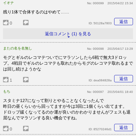
イオナ
No:
000099
2015/04/22 15:34
残り1体で合体するのはやめて……
返信
0
ID:
50128a7803
返信コメント (1) を見る
またの名を名無し
No:
000098
2015/04/17 13:29
モグとギルのレコマテついでにマラソンしたら6戦で無大3ドロッ
プ。4戦目でギルのレコマテも取れたからモグのレコマテ取れるまで
は回し続けようかな
返信
1
ID:
dea084828a
もち
No:
000097
2015/04/01 18:40
スタミナ127になって割りとやることなくなったんで
昨日の昼くらいから回ってますが今は3回に1個くらい出てます。
ドロップ緩くなってるのか運が良いのかわかりませんがフェスも退
屈なんでマラソンする良い機会ですね。
返信
0
ID:
85270246d1