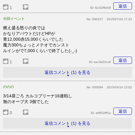
返信
1
ID:
f1c52f8e09
今回イベント
No:
000107
2015/07/24 17:22
燃え盛る怒りの炎では
かなりアバウトだけどHPが
青12,000赤15,000くらいでした
魔力300ちょっとメテオでカンスト
ルインがで7,000くらいで終了した(-_-)
返信
1
ID:
eec3d22cc8
返信コメント (1) を見る
ののの
No:
000094
2015/03/14 13:02
3/14昼ごろ カルコブリーナ16連戦し
無のオーブ大 3個でした
返信
0
ID:
a6852fff1a
返信コメント (1) を見る