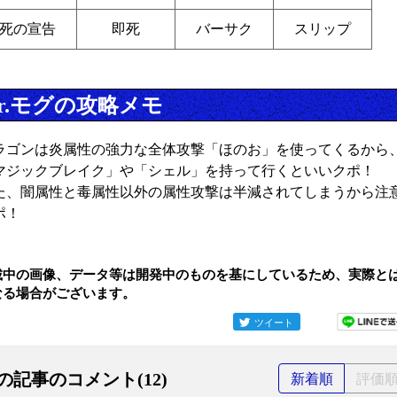
死の宣告
即死
バーサク
スリップ
r.モグの攻略メモ
ラゴンは炎属性の強力な全体攻撃「ほのお」を使ってくるから
マジックブレイク」や「シェル」を持って行くといいクポ！
た、闇属性と毒属性以外の属性攻撃は半減されてしまうから注
ポ！
載中の画像、データ等は開発中のものを基にしているため、実際と
なる場合がございます。
ツイート
の記事のコメント(12)
新着順
評価