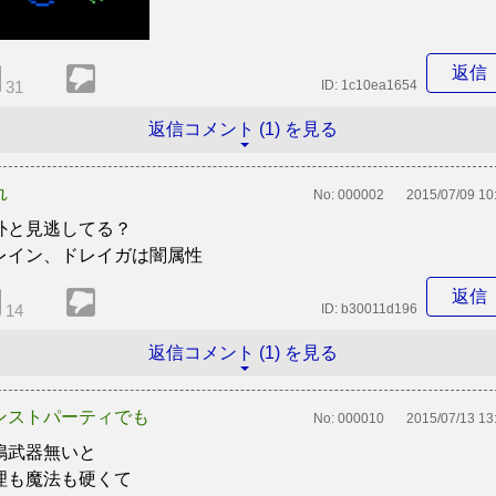
返信
31
ID:
1c10ea1654
返信コメント (1) を見る
れ
No:
000002
2015/07/09 10
外と見逃してる？
レイン、ドレイガは闇属性
返信
14
ID:
b30011d196
返信コメント (1) を見る
ンストパーティでも
No:
000010
2015/07/13 13
鳴武器無いと
理も魔法も硬くて