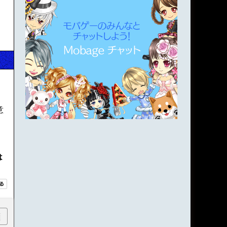
、
意
は
順