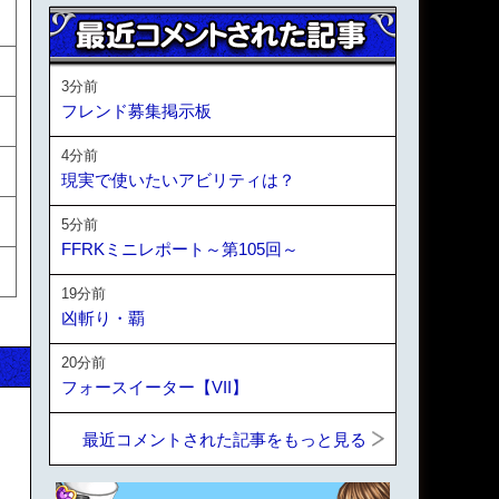
3分前
フレンド募集掲示板
4分前
現実で使いたいアビリティは？
5分前
FFRKミニレポート～第105回～
19分前
凶斬り・覇
20分前
フォースイーター【VII】
最近コメントされた記事をもっと見る