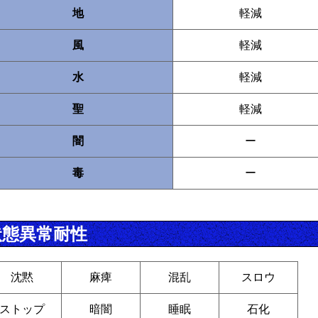
地
軽減
風
軽減
水
軽減
聖
軽減
闇
ー
毒
ー
状態異常耐性
沈黙
麻痺
混乱
スロウ
ストップ
暗闇
睡眠
石化