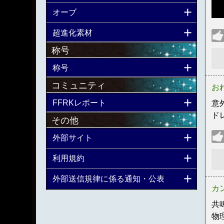
オーブ
超進化素材
称号
称号
コミュニティ
お
FFRKレポート
意
ド
その他
外部サイト
利用規約
外部送信規律に係る通知・公表
カ
共
物