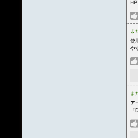
H
ま
使
や
ま
ア
「D