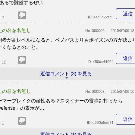
Pあるで難儀するぜい
返信
2
ID:
eec3d22cc8
たの名を名無し
No:
000006
2015/07/09 18
用者が高レベルになると、ベノバスよりもポイズンの方が決ま
すくなるとのこと。
返信
10
ID:
450dc44994
返信コメント (3) を見る
たの名を名無し
No:
000003
2015/07/09 10
ーマーブレイクの耐性ある？スタイナーの雷鳴剣打ったら
efense」の表示が…
返信
1
ID:
d660e5dd71
返信コメント (1) を見る