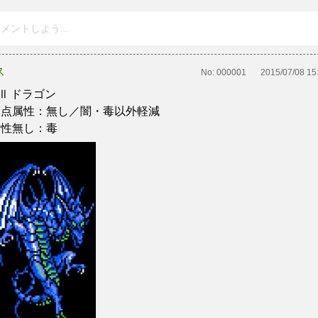
メントしよう...
ス
No:
000001
2015/07/08 15
FⅢ ドラゴン
弱点属性：無し／闇・毒以外軽減
耐性無し：毒