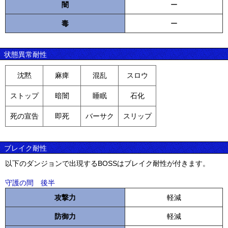
闇
ー
毒
ー
状態異常耐性
沈黙
麻痺
混乱
スロウ
ストップ
暗闇
睡眠
石化
死の宣告
即死
バーサク
スリップ
ブレイク耐性
以下のダンジョンで出現するBOSSはブレイク耐性が付きます。
守護の間 後半
攻撃力
軽減
防御力
軽減