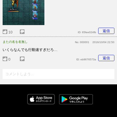
返信
10
ID:
65fee024fb
またの名を名無し
No:
000001
2016/10/04 22:50
いくらなんでも行動速すぎだろ…
返信
0
ID:
eb9676573a
コメントしよう...