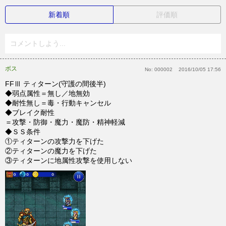
新着順
評価順
コメントしよう...
ボス
No:
000002
2016/10/05 17:56
FFⅢ ティターン(守護の間後半)
◆弱点属性＝無し／地無効
◆耐性無し＝毒・行動キャンセル
◆ブレイク耐性
＝攻撃・防御・魔力・魔防・精神軽減
◆ＳＳ条件
①ティターンの攻撃力を下げた
②ティターンの魔力を下げた
③ティターンに地属性攻撃を使用しない