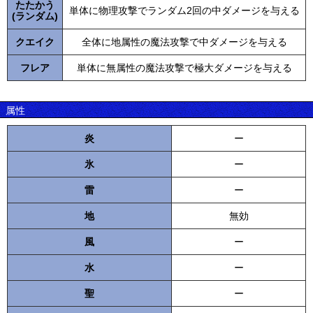
たたかう
単体に物理攻撃でランダム2回の中ダメージを与える
(ランダム)
クエイク
全体に地属性の魔法攻撃で中ダメージを与える
フレア
単体に無属性の魔法攻撃で極大ダメージを与える
属性
炎
ー
氷
ー
雷
ー
地
無効
風
ー
水
ー
聖
ー