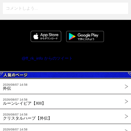
コメントしよう...
@ff_rk_info からのツイート
2026/08/07 14:58
外伝
2026/08/07 14:58
ルーンレイピア【XIII】
2026/08/07 14:58
クリスタルハープ【外伝】
2026/08/07 14:58