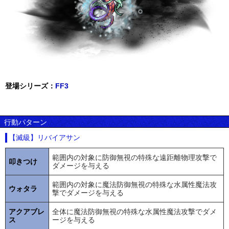
登場シリーズ：
FF3
行動パターン
【滅級】リバイアサン
範囲内の対象に防御無視の特殊な遠距離物理攻撃で
叩きつけ
ダメージを与える
範囲内の対象に魔法防御無視の特殊な水属性魔法攻
ウォタラ
撃でダメージを与える
アクアブレ
全体に魔法防御無視の特殊な水属性魔法攻撃でダメ
ス
ージを与える