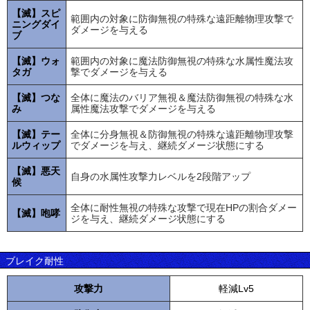
【滅】スピ
範囲内の対象に防御無視の特殊な遠距離物理攻撃で
ニングダイ
ダメージを与える
ブ
【滅】ウォ
範囲内の対象に魔法防御無視の特殊な水属性魔法攻
タガ
撃でダメージを与える
【滅】つな
全体に魔法のバリア無視＆魔法防御無視の特殊な水
み
属性魔法攻撃でダメージを与える
【滅】テー
全体に分身無視＆防御無視の特殊な遠距離物理攻撃
ルウィップ
でダメージを与え、継続ダメージ状態にする
【滅】悪天
自身の水属性攻撃力レベルを2段階アップ
候
全体に耐性無視の特殊な攻撃で現在HPの割合ダメー
【滅】咆哮
ジを与え、継続ダメージ状態にする
ブレイク耐性
攻撃力
軽減Lv5