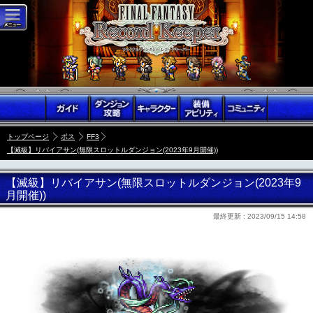
トップページ
ボス
FF3
【滅級】リバイアサン(無限スロットルダンジョン(2023年9月開催))
【滅級】リバイアサン(無限スロットルダンジョン(2023年9
月開催))
最終更新 :
2023/09/15 14:58