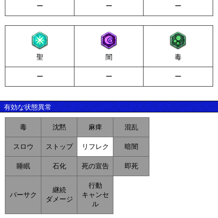
ー
ー
ー
聖
闇
毒
ー
ー
ー
有効な状態異常
毒
沈黙
麻痺
混乱
スロウ
ストップ
リフレク
暗闇
睡眠
石化
死の宣告
即死
行動
継続
バーサク
キャンセ
ダメージ
ル