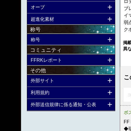
ロ
オーブ
ブ
イ
超進化素材
弱
称号
ク
称号
掲
異
コミュニティ
FFRKレポート
その他
こ
外部サイト
利用規約
コ
外部送信規律に係る通知・公表
ボ
F
◆