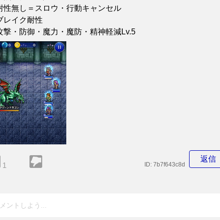
耐性無し＝スロウ・行動キャンセル
ブレイク耐性
攻撃・防御・魔力・魔防・精神軽減Lv.5
返信
1
ID:
7b7f643c8d
メントしよう...