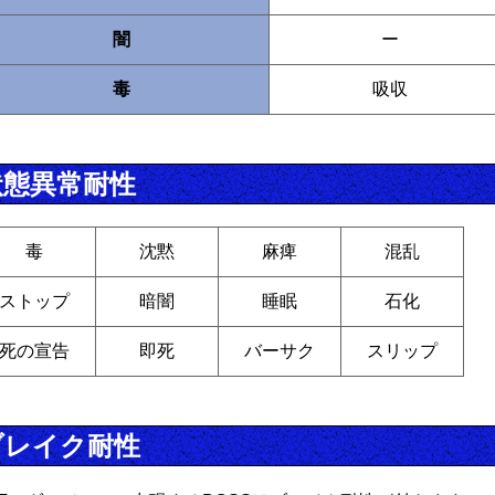
闇
ー
毒
吸収
状態異常耐性
毒
沈黙
麻痺
混乱
ストップ
暗闇
睡眠
石化
死の宣告
即死
バーサク
スリップ
ブレイク耐性