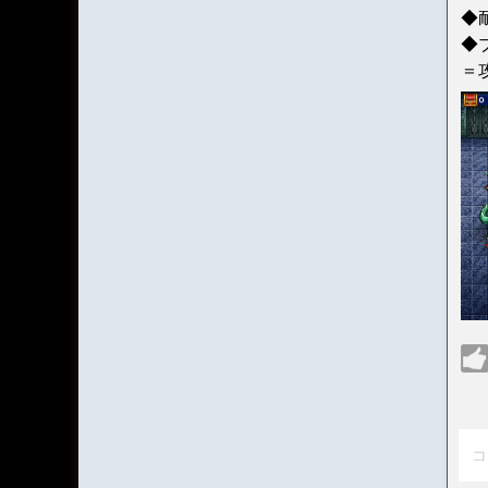
◆
◆
＝
コ