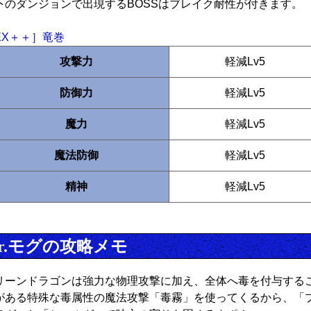
下のダンジョンで出現するBOSSはブレイク耐性が付きます。
EX＋＋］竜巻
攻撃力
軽減Lv5
防御力
軽減Lv5
魔力
軽減Lv5
魔法防御
軽減Lv5
精神
軽減Lv5
r.モグの攻略メモ
リーンドラゴンは強力な物理攻撃に加え、全体へ毒を付与する
がある特殊な毒属性の魔法攻撃「毒霧」を使ってくるから、「