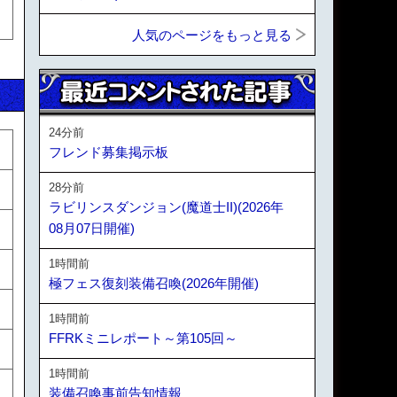
人気のページをもっと見る
24分前
フレンド募集掲示板
28分前
ラビリンスダンジョン(魔道士II)(2026年
08月07日開催)
1時間前
極フェス復刻装備召喚(2026年開催)
1時間前
FFRKミニレポート～第105回～
1時間前
装備召喚事前告知情報