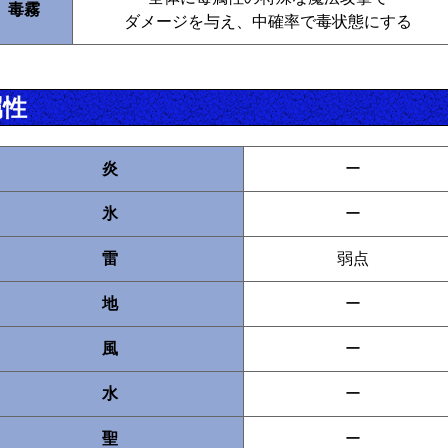
毒霧
ダメージを与え、中確率で毒状態にする
属性
炎
ー
氷
ー
雷
弱点
地
ー
風
ー
水
ー
聖
ー