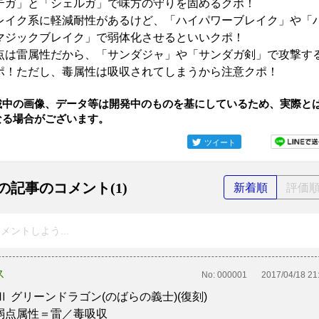
テガ」と「シェルガ」で味方の守りを固めるクポ！
レイク系に軽減耐性があるけど、「ハイパワーブレイク」や「
マジックブレイク」で弱体化させるといいクポ！
点は雷属性だから、「サンダジャ」や「サンダガ剣」で攻撃す
ポ！ただし、毒属性は吸収されてしまうから注意クポ！
載中の画像、データ等は開発中のものを基にしているため、実際と
なる場合がございます。
ツイート
の記事のコメント(1)
新着順
評価
メントしよう...
ス
No:
000001
2017/04/18 21
FⅡ グリーンドラゴン(のばらの義士)(復刻)
弱点属性＝雷／毒吸収