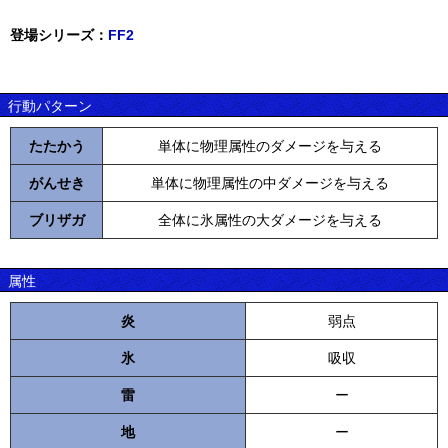
登場シリーズ：
FF2
行動パターン
たたかう
単体に物理属性のダメージを与える
がんせき
単体に物理属性の中ダメージを与える
ブリザガ
全体に氷属性の大ダメージを与える
属性
炎
弱点
氷
吸収
雷
ー
地
ー