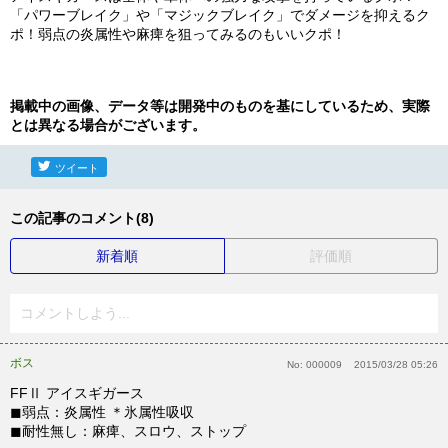
「パワーブレイク」や「マジックブレイク」でダメージを抑えるク
ポ！弱点の炎属性や麻痺を狙ってみるのもいいクポ！
掲載中の画像、データ等は開発中のものを基にしているため、実際
とは異なる場合がございます。
ツイート
この記事のコメント(8)
新着順
評価順
コメントしよう...
ボス
No:
000009
2015/03/28 05:26
FFⅡ アイスギガース
◼︎弱点：炎属性 ＊氷属性吸収
◼︎耐性無し：麻痺、スロウ、ストップ