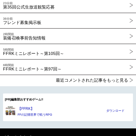
23分前
第35回公式生放送観覧応募
36分前
フレンド募集掲示板
2時間前
装備召喚事前告知情報
5時間前
FFRKミニレポート～第105回～
6時間前
FFRKミニレポート～第97回～
最近コメントされた記事をもっと見る
[PR]編集部おすすめゲーム!!
【FFRK】
ダウンロード
FFの記憶世界で戦うRPG