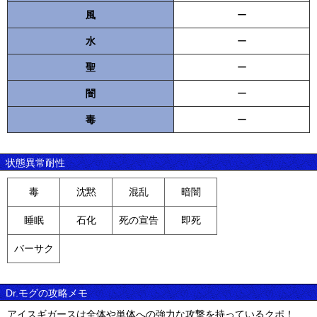
風
ー
水
ー
聖
ー
闇
ー
毒
ー
状態異常耐性
毒
沈黙
混乱
暗闇
睡眠
石化
死の宣告
即死
バーサク
Dr.モグの攻略メモ
アイスギガースは全体や単体への強力な攻撃を持っているクポ！