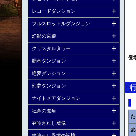
レコードダンジョン
フルスロットルダンジョン
幻影の宮殿
クリスタルタワー
登
覇竜ダンジョン
絶夢ダンジョン
幻夢ダンジョン
ナイトメアダンジョン
狂奔の魔角
た
召喚されし魔像
武
鏡映せし異境の記憶