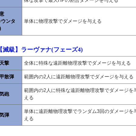
殊な攻撃で最大HPの割合ダメージを与える
意
カウンタ
単体に物理攻撃でダメージを与える
)
【滅級】ラーヴァナ(フェーズ4)
天撃
全体に特殊な遠距離物理攻撃でダメージを与える
甲散弾
範囲内の2人に遠距離物理攻撃でダメージを与える
範囲内の2人に特殊な遠距離物理攻撃でダメージを
気砲
える
単体に遠距離物理攻撃でランダム3回のダメージを
気弾
える