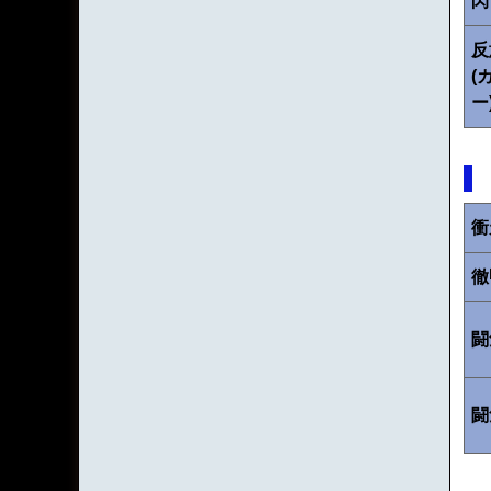
閃
反
(
ー
衝
徹
闘
闘