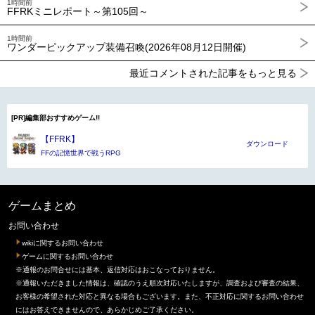
1時間前
FFRKミニレポート～第105回～
1時間前
ワンダーピックアップ装備召喚(2026年08月12日開催)
最近コメントされた記事をもっと見る
[PR]編集部おすすめゲーム!!
【FFRK】
ダウンロード
FFの記憶世界で戦うRPG
ゲームまとめ
お問い合わせ
wikiに関するお問い合わせ
ゲームに関するお問い合わせ
※通報のお問合せには基本、返信対応はおこなっておりません。
※通報いただきました情報は、確認のうえ順次対応いたしますが、調査および審査の結果、
お客様の希望された対応と異なる場合もございます。また、不正対応に関するお問い合わせ
にはお答えできませんので、あらかじめご了承ください。