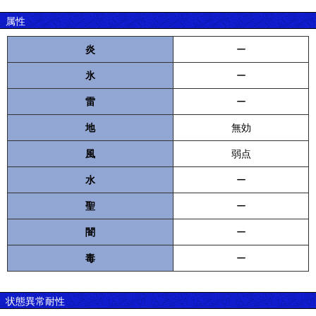
属性
炎
ー
氷
ー
雷
ー
地
無効
風
弱点
水
ー
聖
ー
闇
ー
毒
ー
状態異常耐性