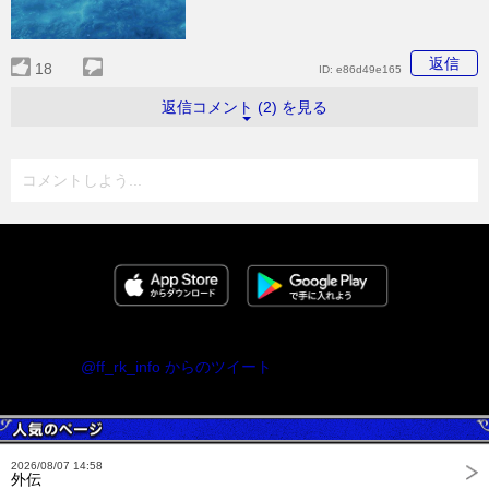
返信
18
ID:
e86d49e165
返信コメント (2) を見る
コメントしよう...
@ff_rk_info からのツイート
2026/08/07 14:58
外伝