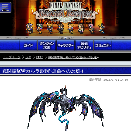
トップページ
ボス
FF13
戦闘爆撃騎カルラ(閃光-運命への反逆-)
戦闘爆撃騎カルラ(閃光-運命への反逆-)
最終更新 :
2016/07/31 14:59