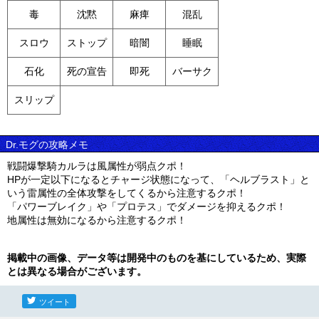
毒
沈黙
麻痺
混乱
スロウ
ストップ
暗闇
睡眠
石化
死の宣告
即死
バーサク
スリップ
Dr.モグの攻略メモ
戦闘爆撃騎カルラは風属性が弱点クポ！
HPが一定以下になるとチャージ状態になって、「ヘルブラスト」と
いう雷属性の全体攻撃をしてくるから注意するクポ！
「パワーブレイク」や「プロテス」でダメージを抑えるクポ！
地属性は無効になるから注意するクポ！
掲載中の画像、データ等は開発中のものを基にしているため、実際
とは異なる場合がございます。
ツイート