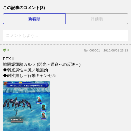
この記事のコメント(3)
新着順
評価順
コメントしよう...
ボス
No:
000001
2016/08/01 23:13
FFXⅢ
戦闘爆撃騎カルラ (閃光－運命への反逆－)
◆弱点属性＝風／地無効
◆耐性無し＝行動キャンセル