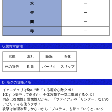
水
ー
聖
ー
闇
ー
毒
ー
状態異常耐性
麻痺
混乱
睡眠
石化
死の宣告
即死
バーサク
スリップ
Dr.モグの攻略メモ
イェニチェリは5体で出てくる厄介な敵クポ！
1体ずつ集中して倒すか、全体攻撃で一気に殲滅するクポ！
弱点は炎属性と雷属性だから、 「ファイア」や「サンダー」などの
アビリティを使うクポ！
攻撃は物理攻撃しかないから「プロテス」も持っていくといいク