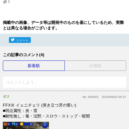
ポ！
掲載中の画像、データ等は開発中のものを基にしているため、実際
とは異なる場合がございます。
ツイート
この記事のコメント(4)
新着順
評価順
コメントしよう...
ボス
No:
000002
2015/08/03 05:37
FFXⅢ イェニチェリ (突き立つ牙の誓い)
■弱点属性：炎・雷
■耐性無し：毒・沈黙・スロウ・ストップ・暗闇