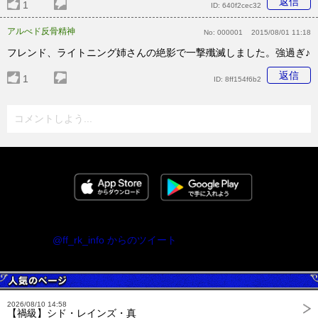
返信
1
ID:
640f2cec32
アルべド反骨精神
No:
000001
2015/08/01 11:18
フレンド、ライトニング姉さんの絶影で一撃殲滅しました。強過ぎ♪
返信
1
ID:
8ff154f6b2
コメントしよう...
@ff_rk_info からのツイート
2026/08/10 14:58
【禍級】シド・レインズ・真