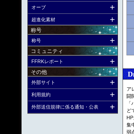
オーブ
超進化素材
称号
称号
コミュニティ
FFRKレポート
その他
D
外部サイト
ア
利用規約
闘
「
外部送信規律に係る通知・公表
ど
H
集
弱