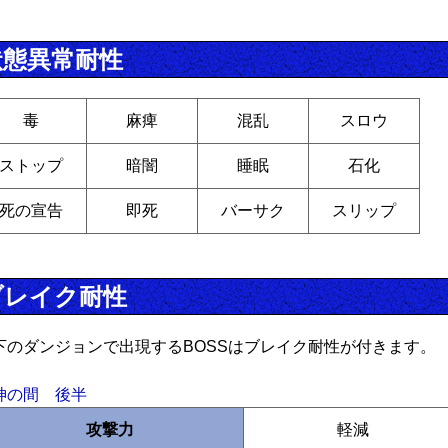
状態異常耐性
毒
麻痺
混乱
スロウ
ストップ
暗闇
睡眠
石化
死の宣告
即死
バーサク
スリップ
ブレイク耐性
下のダンジョンで出現するBOSSはブレイク耐性が付きます。
神の間 後半
攻撃力
軽減