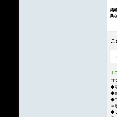
掲
異
こ
コ
ボ
F
◆
◆
◆
＝
◆