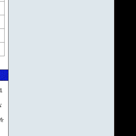
戦
な
を