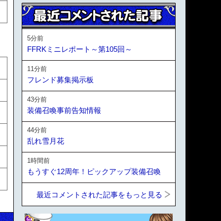
5分前
FFRKミニレポート～第105回～
11分前
フレンド募集掲示板
43分前
装備召喚事前告知情報
44分前
乱れ雪月花
1時間前
もうすぐ12周年！ピックアップ装備召喚
最近コメントされた記事をもっと見る