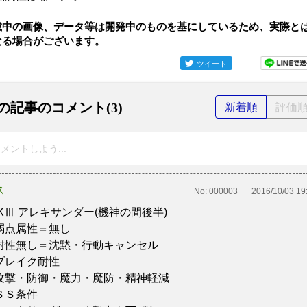
載中の画像、データ等は開発中のものを基にしているため、実際と
なる場合がございます。
ツイート
の記事のコメント(3)
新着順
評価
メントしよう...
ス
No:
000003
2016/10/03 19
FXⅢ アレキサンダー(機神の間後半)
弱点属性＝無し
耐性無し＝沈黙・行動キャンセル
ブレイク耐性
攻撃・防御・魔力・魔防・精神軽減
ＳＳ条件