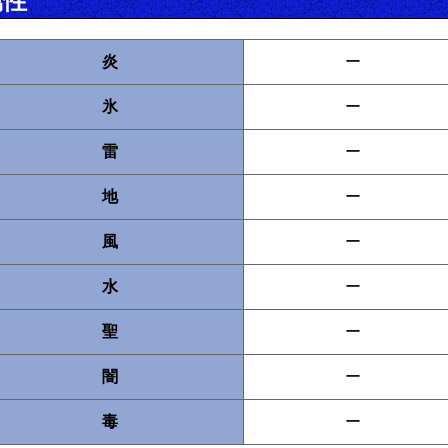
属性
炎
ー
氷
ー
雷
ー
地
ー
風
ー
水
ー
聖
ー
闇
ー
毒
ー