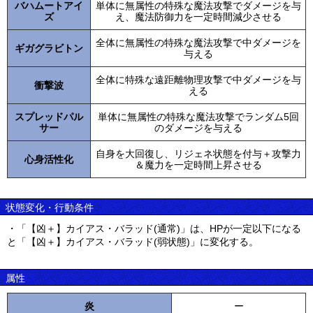
バハムートアイ
単体に無属性の特殊な魔法攻撃でダメージを与
ズ
え、魔法防御力を一定時間減少させる
全体に無属性の特殊な魔法攻撃で中ダメージを
ギガグラビトン
与える
全体に特殊な遠距離物理攻撃で中ダメージを与
衝撃波
える
スプレッドパル
単体に無属性の特殊な魔法攻撃でランダム5回
サー
のダメージを与える
自身を大回復し、リジェネ状態を付与＋攻撃力
心身活性化
＆魔力を一定時間上昇させる
状態変化・行動条件
・「【凶＋】カイアス・バラッド(通常)」は、HPが一定以下になる
と「【凶＋】カイアス・バラッド(弱状態)」に変化する。
属性
炎
ー