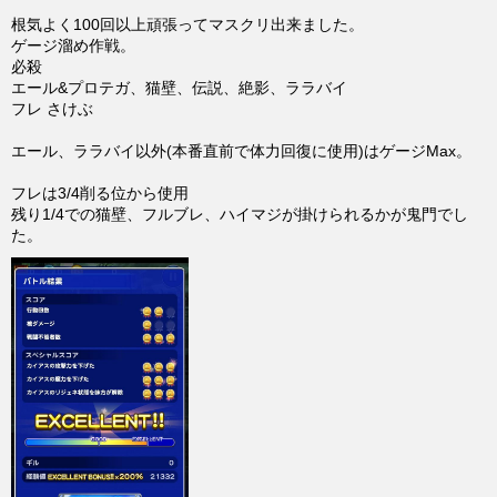
根気よく100回以上頑張ってマスクリ出来ました。
ゲージ溜め作戦。
必殺
エール&プロテガ、猫壁、伝説、絶影、ララバイ
フレ さけぶ
エール、ララバイ以外(本番直前で体力回復に使用)はゲージMax。
フレは3/4削る位から使用
残り1/4での猫壁、フルブレ、ハイマジが掛けられるかが鬼門でし
た。