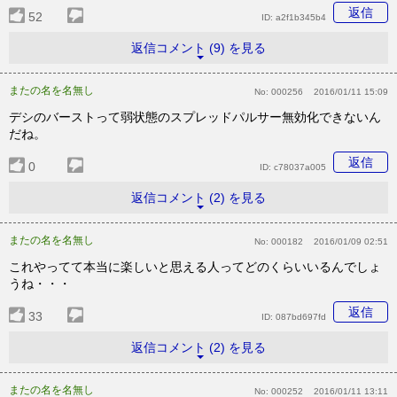
返信
52
ID:
a2f1b345b4
返信コメント (9) を見る
またの名を名無し
No:
000256
2016/01/11 15:09
デシのバーストって弱状態のスプレッドパルサー無効化できないん
だね。
返信
0
ID:
c78037a005
返信コメント (2) を見る
またの名を名無し
No:
000182
2016/01/09 02:51
これやってて本当に楽しいと思える人ってどのくらいいるんでしょ
うね・・・
返信
33
ID:
087bd697fd
返信コメント (2) を見る
またの名を名無し
No:
000252
2016/01/11 13:11