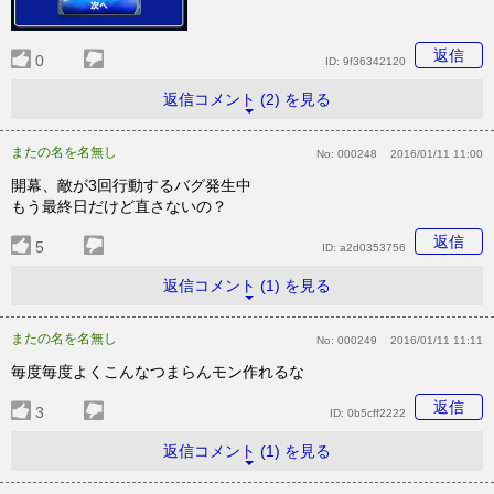
返信
0
ID:
9f36342120
返信コメント (2) を見る
またの名を名無し
No:
000248
2016/01/11 11:00
開幕、敵が3回行動するバグ発生中
もう最終日だけど直さないの？
返信
5
ID:
a2d0353756
返信コメント (1) を見る
またの名を名無し
No:
000249
2016/01/11 11:11
毎度毎度よくこんなつまらんモン作れるな
返信
3
ID:
0b5cff2222
返信コメント (1) を見る