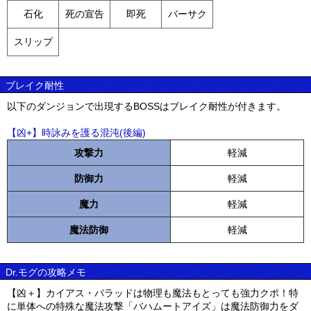
石化
死の宣告
即死
バーサク
スリップ
ブレイク耐性
以下のダンジョンで出現するBOSSはブレイク耐性が付きます。
【凶+】時詠みを護る混沌(後編)
攻撃力
軽減
防御力
軽減
魔力
軽減
魔法防御
軽減
Dr.モグの攻略メモ
【凶＋】カイアス・バラッドは物理も魔法もとっても強力クポ！特
に単体への特殊な魔法攻撃「バハムートアイズ」は魔法防御力をダ