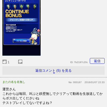
返信
1
ID:
7b2197c20c
返信コメント (5) を見る
またの名を名無し
No:
000167
2016/01/07 22:33
運営さん
これからは毎回、叫ぶと鉄壁無しでクリアって動画を生放送してか
らボス出してくださいね
テストプレイしてないですよね？