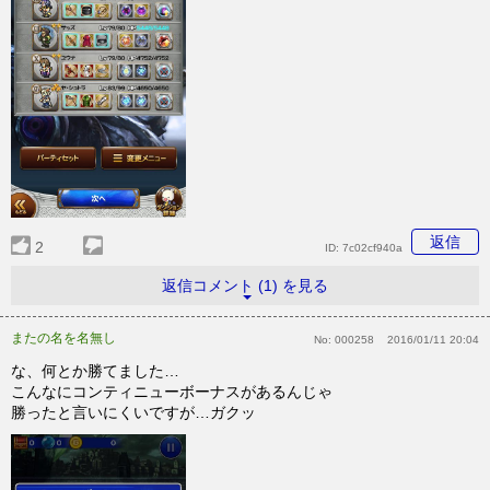
返信
2
ID:
7c02cf940a
返信コメント (1) を見る
またの名を名無し
No:
000258
2016/01/11 20:04
な、何とか勝てました…
こんなにコンティニューボーナスがあるんじゃ
勝ったと言いにくいですが…ガクッ