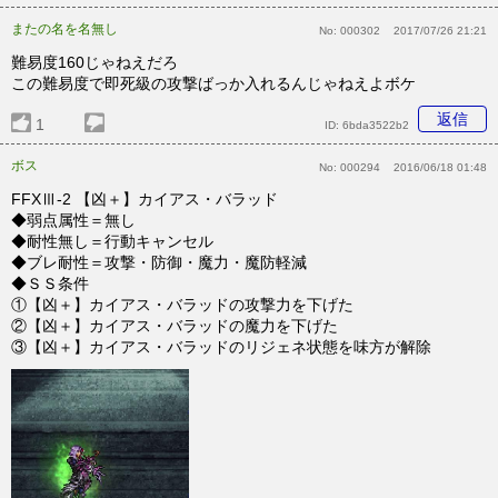
またの名を名無し
No:
000302
2017/07/26 21:21
難易度160じゃねえだろ
この難易度で即死級の攻撃ばっか入れるんじゃねえよボケ
返信
1
ID:
6bda3522b2
ボス
No:
000294
2016/06/18 01:48
FFXⅢ-2 【凶＋】カイアス・バラッド
◆弱点属性＝無し
◆耐性無し＝行動キャンセル
◆ブレ耐性＝攻撃・防御・魔力・魔防軽減
◆ＳＳ条件
①【凶＋】カイアス・バラッドの攻撃力を下げた
②【凶＋】カイアス・バラッドの魔力を下げた
③【凶＋】カイアス・バラッドのリジェネ状態を味方が解除