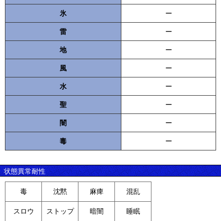
氷
ー
雷
ー
地
ー
風
ー
水
ー
聖
ー
闇
ー
毒
ー
状態異常耐性
毒
沈黙
麻痺
混乱
スロウ
ストップ
暗闇
睡眠