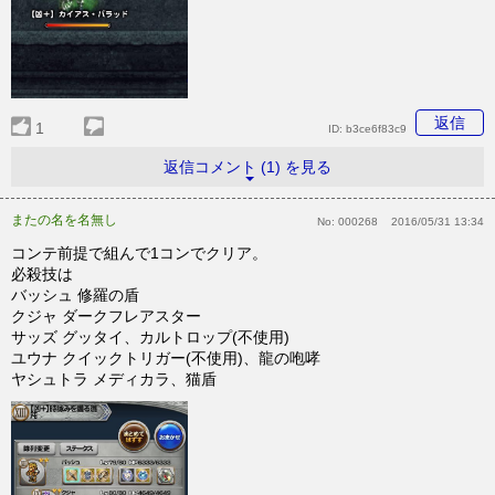
返信
1
ID:
b3ce6f83c9
返信コメント (1) を見る
またの名を名無し
No:
000268
2016/05/31 13:34
コンテ前提で組んで1コンでクリア。
必殺技は
バッシュ 修羅の盾
クジャ ダークフレアスター
サッズ グッタイ、カルトロップ(不使用)
ユウナ クイックトリガー(不使用)、龍の咆哮
ヤシュトラ メディカラ、猫盾