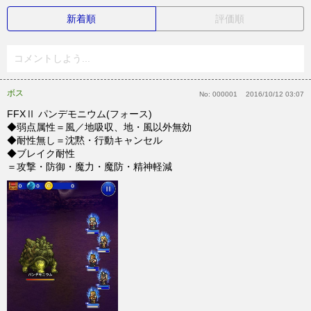
新着順
評価順
コメントしよう...
ボス
No:
000001
2016/10/12 03:07
FFXⅡ パンデモニウム(フォース)
◆弱点属性＝風／地吸収、地・風以外無効
◆耐性無し＝沈黙・行動キャンセル
◆ブレイク耐性
＝攻撃・防御・魔力・魔防・精神軽減