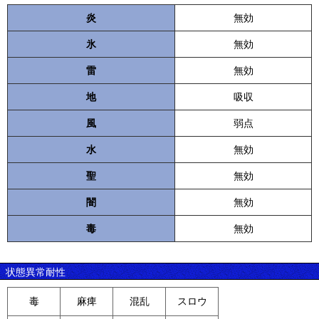
炎
無効
氷
無効
雷
無効
地
吸収
風
弱点
水
無効
聖
無効
闇
無効
毒
無効
状態異常耐性
毒
麻痺
混乱
スロウ