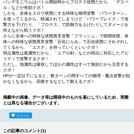
パンデモニウムはバトル開始時からプロテス状態だから、「デスペ
ル」などが有効クポ！
しかも、全体をスロウ状態にする特殊な物理攻撃「パワーターン」
を使ってくるから、軽減されてしまうけど「パワーブレイク」で攻
撃力を下げたり、「プロテス」で防御力を上げたりしてダメージを
抑えながら戦うクポ！
さらに全体への特殊な状態異常攻撃「フラッシュ」で暗闇状態、単
体への特殊な状態異常攻撃「石化にらみ」で石化状態にそれぞれし
てくるから、「エスナ」を持っていくといいクポ！
弱点属性は風属性だから、「エアロ剣」などの弱点に対応したアビ
リティで攻撃するクポ！
ただし、地属性は吸収してほかの属性はすべて無効だから注意する
クポ！
HPが一定以下になると、数ターンの間すべての物理・魔法攻撃が効
かなくなるから、回復するなどして耐えるクポ！
掲載中の画像、データ等は開発中のものを基にしているため、実際
とは異なる場合がございます。
ツイート
この記事のコメント(1)