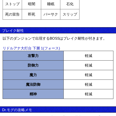
ストップ
暗闇
睡眠
石化
死の宣告
即死
バーサク
スリップ
ブレイク耐性
以下のダンジョンで出現するBOSSはブレイク耐性が付きます。
リドルアナ大灯台 下層 1(フォース)
攻撃力
軽減
防御力
軽減
魔力
軽減
魔法防御
軽減
精神
軽減
Dr.モグの攻略メモ