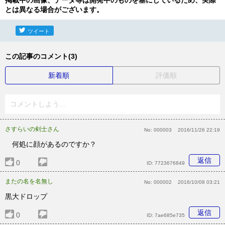
掲載中の画像、データ等は開発中のものを基にしているため、実際
とは異なる場合がございます。
ツイート
この記事のコメント(3)
新着順
評価順
コメントしよう...
さすらいの剣士さん
No:
000003
2016/11/26 22:19
何処に顔があるのですか？
返信
0
ID:
7723676849
またの名を名無し
No:
000002
2016/10/08 03:21
黒大ドロップ
返信
0
ID:
7ae685e735