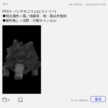
ボス
No:
000001
2016/10/07 10:30
FFXⅡ パンデモニウム(ヒストリー)
◆弱点属性＝風／地吸収、地・風以外無効
◆耐性無し＝沈黙・行動キャンセル
返信
0
ID:
2cc78602b1