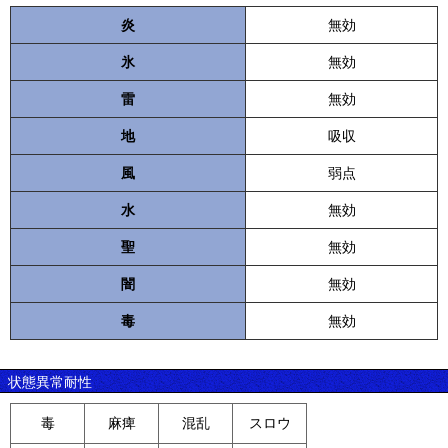
炎
無効
氷
無効
雷
無効
地
吸収
風
弱点
水
無効
聖
無効
闇
無効
毒
無効
状態異常耐性
毒
麻痺
混乱
スロウ