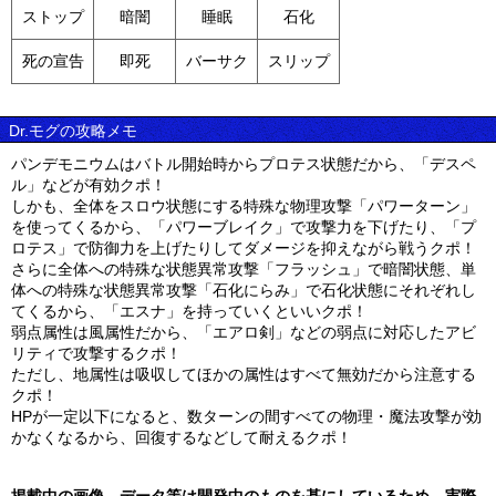
ストップ
暗闇
睡眠
石化
死の宣告
即死
バーサク
スリップ
Dr.モグの攻略メモ
パンデモニウムはバトル開始時からプロテス状態だから、「デスペ
ル」などが有効クポ！
しかも、全体をスロウ状態にする特殊な物理攻撃「パワーターン」
を使ってくるから、「パワーブレイク」で攻撃力を下げたり、「プ
ロテス」で防御力を上げたりしてダメージを抑えながら戦うクポ！
さらに全体への特殊な状態異常攻撃「フラッシュ」で暗闇状態、単
体への特殊な状態異常攻撃「石化にらみ」で石化状態にそれぞれし
てくるから、「エスナ」を持っていくといいクポ！
弱点属性は風属性だから、「エアロ剣」などの弱点に対応したアビ
リティで攻撃するクポ！
ただし、地属性は吸収してほかの属性はすべて無効だから注意する
クポ！
HPが一定以下になると、数ターンの間すべての物理・魔法攻撃が効
かなくなるから、回復するなどして耐えるクポ！