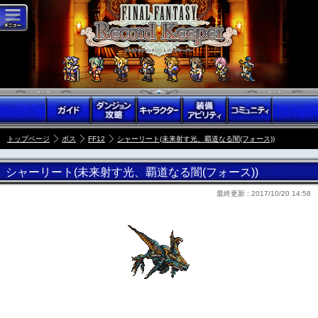
トップページ
ボス
FF12
シャーリート(未来射す光、覇道なる闇(フォース))
シャーリート(未来射す光、覇道なる闇(フォース))
最終更新 :
2017/10/20 14:58