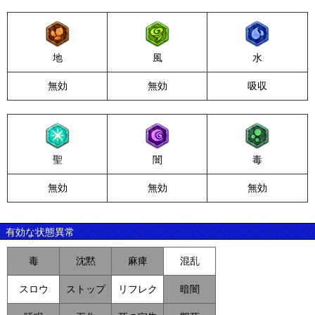
地
風
水
無効
無効
吸収
聖
闇
毒
無効
無効
無効
有効な状態異常
毒
沈黙
麻痺
混乱
スロウ
ストップ
リフレク
暗闇