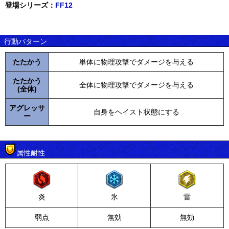
登場シリーズ：
FF12
行動パターン
たたかう
単体に物理攻撃でダメージを与える
たたかう
全体に物理攻撃でダメージを与える
(全体)
アグレッサ
自身をヘイスト状態にする
ー
属性耐性
炎
氷
雷
弱点
無効
無効