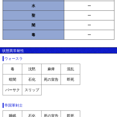
水
ー
聖
ー
闇
ー
毒
ー
状態異常耐性
ウォースラ
毒
沈黙
麻痺
混乱
暗闇
石化
死の宣告
即死
バーサク
スリップ
帝国軍剣士
睡眠
石化
死の宣告
即死