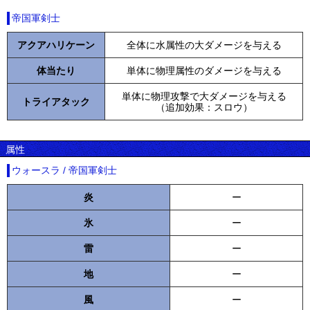
帝国軍剣士
アクアハリケーン
全体に水属性の大ダメージを与える
体当たり
単体に物理属性のダメージを与える
単体に物理攻撃で大ダメージを与える
トライアタック
（追加効果：スロウ）
属性
ウォースラ / 帝国軍剣士
炎
ー
氷
ー
雷
ー
地
ー
風
ー