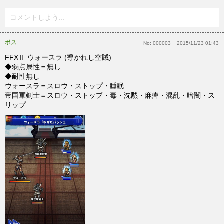
コメントしよう...
ボス
No:
000003
2015/11/23 01:43
FFXⅡ ウォースラ (導かれし空賊)
◆弱点属性＝無し
◆耐性無し
ウォースラ＝スロウ・ストップ・睡眠
帝国軍剣士＝スロウ・ストップ・毒・沈黙・麻痺・混乱・暗闇・ス
リップ