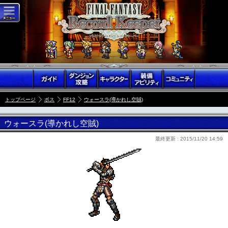
トップページ
ボス
FF12
ウォースラ(導かれし空賊)
ウォースラ(導かれし空賊)
最終更新 :
2015/11/20 14:59