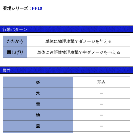
登場シリーズ：
FF10
行動パターン
たたかう
単体に物理攻撃でダメージを与える
回しげり
単体に遠距離物理攻撃で中ダメージを与える
属性
炎
弱点
氷
ー
雷
ー
地
ー
風
ー