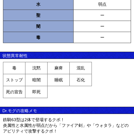
水
弱点
聖
ー
闇
ー
毒
ー
状態異常耐性
毒
沈黙
麻痺
混乱
ストップ
暗闇
睡眠
石化
死の宣告
即死
Dr.モグの攻略メモ
鉄騎63型は2体で登場するクポ！
炎属性と水属性が弱点だから「ファイア剣」や「ウォタラ」などの
アビリティで攻撃するクポ！