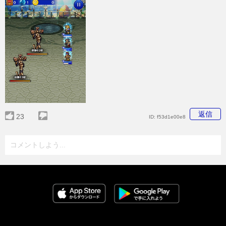
返信
23
ID:
f53d1e00e8
コメントしよう...