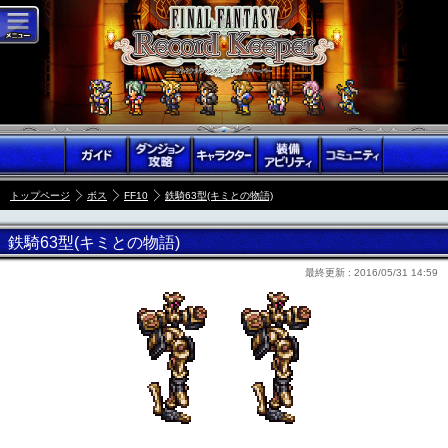
トップページ
ボス
FF10
鉄騎63型(キミとの物語)
鉄騎63型(キミとの物語)
最終更新 :
2016/05/31 14:59