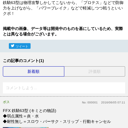
鉄騎63型は物理攻撃しかしてこないから、「プロテス」などで防御
力を上げながら、「パワーブレイク」などで軽減しつつ戦うといい
クポ！
掲載中の画像、データ等は開発中のものを基にしているため、実際
とは異なる場合がございます。
ツイート
この記事のコメント(1)
新着順
評価順
コメントしよう...
ボス
No:
000001
2016/06/05 07:11
FFX 鉄騎63型 (キミとの物語)
◆弱点属性＝炎・水
◆耐性無し＝スロウ・バーサク・スリップ・行動キャンセル