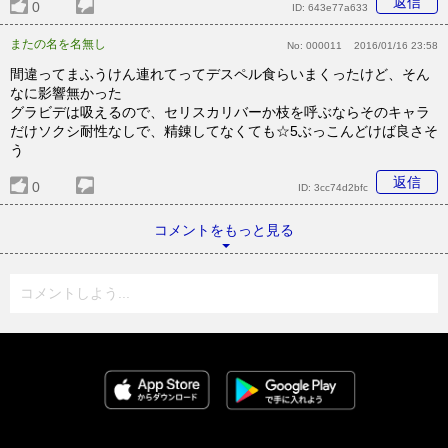
返信
0
ID:
643e77a633
またの名を名無し
No:
000011
2016/01/16 23:58
間違ってまふうけん連れてってデスペル食らいまくったけど、そん
なに影響無かった
グラビデは吸えるので、セリスカリバーか枝を呼ぶならそのキャラ
だけソクシ耐性なしで、精錬してなくても☆5ぶっこんどけば良さそ
う
返信
0
ID:
3cc74d2bfc
コメントをもっと見る
コメントしよう...