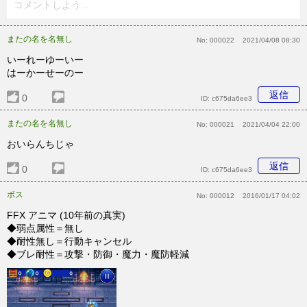
コメントしよう...
またの名を名無し
No:
000022
2021/04/08 08:30
いーれーゆーいー
はーかーせーのー
返信
0
ID:
c675da6ee3
またの名を名無し
No:
000021
2021/04/04 22:00
おいらんちじゃ
返信
0
ID:
c675da6ee3
ボス
No:
000012
2016/01/17 04:02
FFX アニマ (10年前の真実)
◆弱点属性＝無し
◆耐性無し＝行動キャンセル
◆ブレ耐性＝攻撃・防御・魔力・魔防軽減