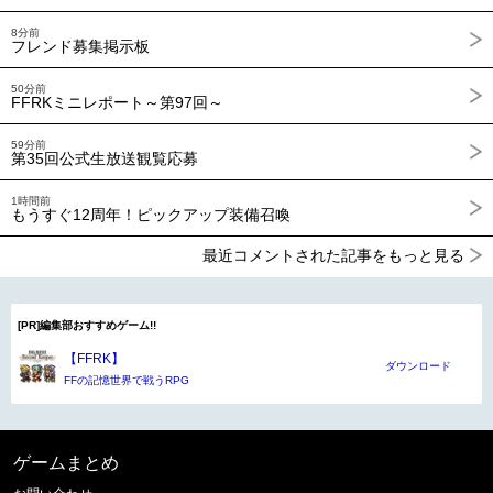
8分前
フレンド募集掲示板
50分前
FFRKミニレポート～第97回～
59分前
第35回公式生放送観覧応募
1時間前
もうすぐ12周年！ピックアップ装備召喚
最近コメントされた記事をもっと見る
[PR]編集部おすすめゲーム!!
【FFRK】
ダウンロード
FFの記憶世界で戦うRPG
ゲームまとめ