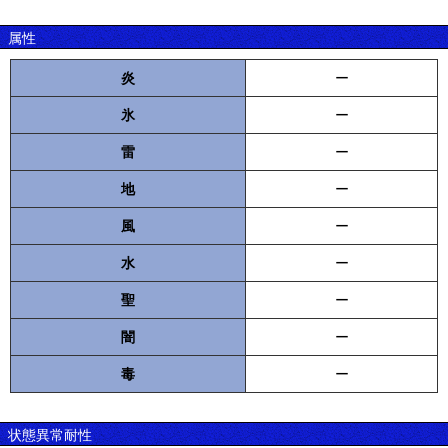
属性
炎
ー
氷
ー
雷
ー
地
ー
風
ー
水
ー
聖
ー
闇
ー
毒
ー
状態異常耐性