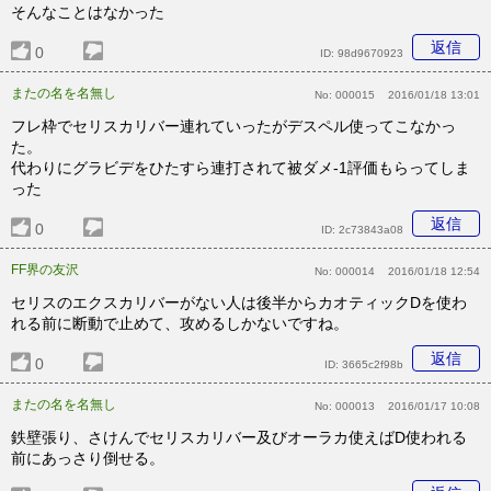
そんなことはなかった
返信
0
ID:
98d9670923
またの名を名無し
No:
000015
2016/01/18 13:01
フレ枠でセリスカリバー連れていったがデスペル使ってこなかっ
た。
代わりにグラビデをひたすら連打されて被ダメ-1評価もらってしま
った
返信
0
ID:
2c73843a08
FF界の友沢
No:
000014
2016/01/18 12:54
セリスのエクスカリバーがない人は後半からカオティックDを使わ
れる前に断動で止めて、攻めるしかないですね。
返信
0
ID:
3665c2f98b
またの名を名無し
No:
000013
2016/01/17 10:08
鉄壁張り、さけんでセリスカリバー及びオーラカ使えばD使われる
前にあっさり倒せる。