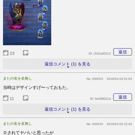
返信
23
ID:
c532a852c2
返信コメント (1) を見る
またの名を名無し
No:
000003
2016/01/16 01:03
当時はデザインすげ〜っておもた。
返信
11
ID:
9ef39f22cd
返信コメント (1) を見る
またの名を名無し
No:
000016
2016/01/18 22:43
Ｄされてヤバいと思ったが