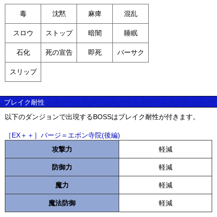
毒
沈黙
麻痺
混乱
スロウ
ストップ
暗闇
睡眠
石化
死の宣告
即死
バーサク
スリップ
ブレイク耐性
以下のダンジョンで出現するBOSSはブレイク耐性が付きます。
［EX＋＋］バージ＝エボン寺院(後編)
攻撃力
軽減
防御力
軽減
魔力
軽減
魔法防御
軽減