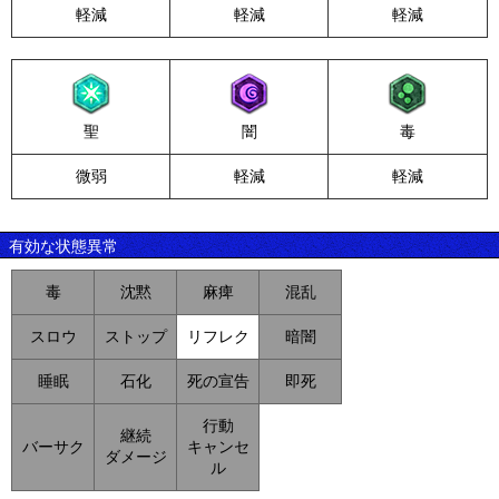
軽減
軽減
軽減
聖
闇
毒
微弱
軽減
軽減
有効な状態異常
毒
沈黙
麻痺
混乱
スロウ
ストップ
リフレク
暗闇
睡眠
石化
死の宣告
即死
行動
継続
バーサク
キャンセ
ダメージ
ル