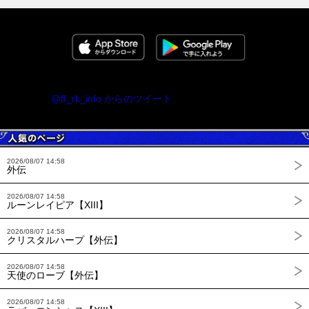
@ff_rk_info からのツイート
2026/08/07 14:58
外伝
2026/08/07 14:58
ルーンレイピア【XIII】
2026/08/07 14:58
クリスタルハープ【外伝】
2026/08/07 14:58
天使のローブ【外伝】
2026/08/07 14:58