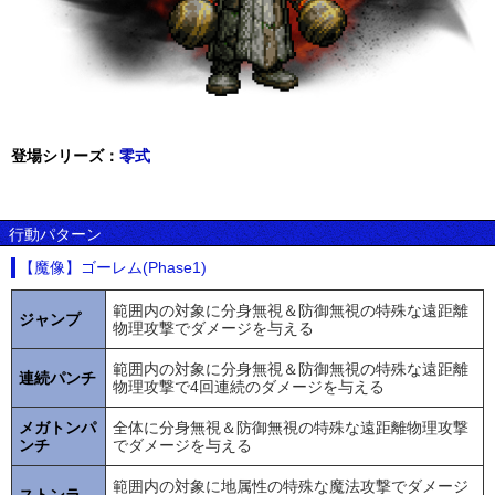
登場シリーズ：
零式
行動パターン
【魔像】ゴーレム(Phase1)
範囲内の対象に分身無視＆防御無視の特殊な遠距離
ジャンプ
物理攻撃でダメージを与える
範囲内の対象に分身無視＆防御無視の特殊な遠距離
連続パンチ
物理攻撃で4回連続のダメージを与える
メガトンパ
全体に分身無視＆防御無視の特殊な遠距離物理攻撃
ンチ
でダメージを与える
範囲内の対象に地属性の特殊な魔法攻撃でダメージ
ストンラ