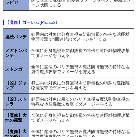
ラビガ
ージ状態にする
【魔像】ゴーレム(Phase2)
範囲内の対象に分身無視＆防御無視の特殊な遠距離
連続パンチ
物理攻撃で4回連続のダメージを与える
メガトンパ
全体に分身無視＆防御無視の特殊な遠距離物理攻撃
ンチ
でダメージを与える
全体に魔法のバリア無視＆魔法防御無視の特殊な地
ストンガ
属性魔法攻撃でダメージを与える
【凶】ジャ
範囲内の対象に分身無視＆防御無視の特殊な遠距離
ンプ
物理攻撃でダメージを与える
【凶】スト
範囲内の対象に魔法のバリア無視＆魔法防御無視の
ンラ
特殊な地属性魔法攻撃でダメージを与える
【魔像】大
全体に分身無視＆防御無視の特殊な遠距離物理攻撃
地の衝撃
でダメージを与える
【魔像】大
全体に魔法のバリア無視＆魔法防御無視の特殊な地
地の怒り
属性魔法攻撃でダメージを与える