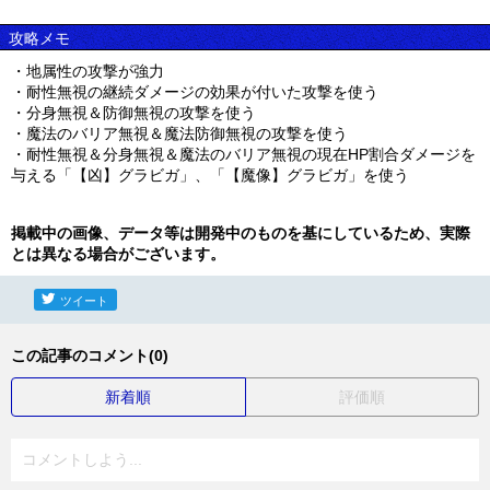
攻略メモ
・地属性の攻撃が強力
・耐性無視の継続ダメージの効果が付いた攻撃を使う
・分身無視＆防御無視の攻撃を使う
・魔法のバリア無視＆魔法防御無視の攻撃を使う
・耐性無視＆分身無視＆魔法のバリア無視の現在HP割合ダメージを
与える「【凶】グラビガ」、「【魔像】グラビガ」を使う
掲載中の画像、データ等は開発中のものを基にしているため、実際
とは異なる場合がございます。
ツイート
この記事のコメント(0)
新着順
評価順
コメントしよう...