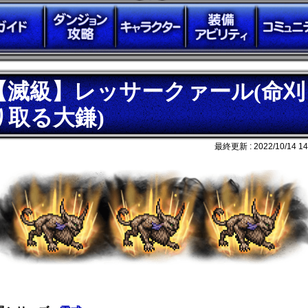
【滅級】レッサークァール(命刈
り取る大鎌)
最終更新 :
2022/10/14 14