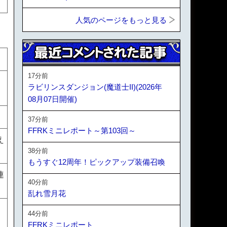
人気のページをもっと見る
17分前
ラビリンスダンジョン(魔道士II)(2026年
08月07日開催)
37分前
FFRKミニレポート～第103回～
え
38分前
もうすぐ12周年！ピックアップ装備召喚
連
40分前
乱れ雪月花
44分前
FFRKミニレポート