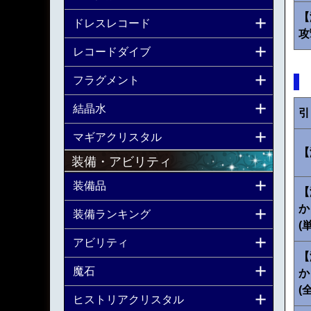
【
ドレスレコード
攻
レコードダイブ
フラグメント
結晶水
引
マギアクリスタル
【
装備・アビリティ
装備品
【
か
装備ランキング
(
アビリティ
【
魔石
か
(
ヒストリアクリスタル