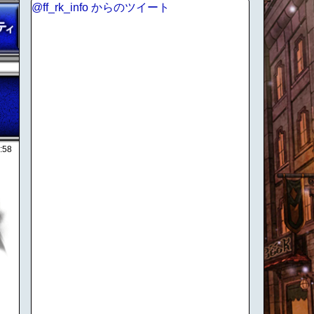
@ff_rk_info からのツイート
:58