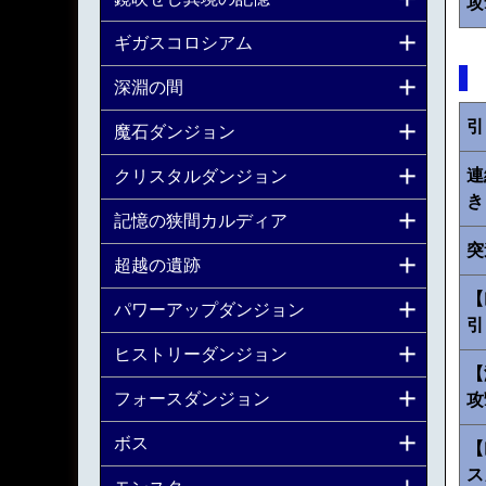
攻
ギガスコロシアム
深淵の間
引
魔石ダンジョン
連
クリスタルダンジョン
き
記憶の狭間カルディア
突
超越の遺跡
【
パワーアップダンジョン
引
ヒストリーダンジョン
【
フォースダンジョン
攻
ボス
【
ス