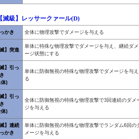
【滅級】レッサークァール(D)
っかき
全体に物理攻撃でダメージを与える
単体に特殊な物理攻撃でダメージを与え、継続ダメ
滅】突進
ージ状態にする
滅】引っ
単体に防御無視の特殊な物理攻撃でダメージを与え
き
る
単体)
滅】引っ
全体に防御無視の特殊な物理攻撃で3回連続のダメ
き
ジを与える
全体)
滅】連続
単体に防御無視の特殊な物理攻撃でランダム6回の
っかき
メージを与える