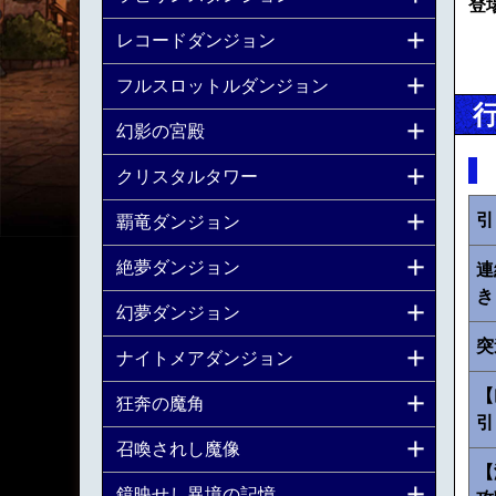
登
レコードダンジョン
フルスロットルダンジョン
幻影の宮殿
クリスタルタワー
引
覇竜ダンジョン
絶夢ダンジョン
連
き
幻夢ダンジョン
突
ナイトメアダンジョン
【
狂奔の魔角
引
召喚されし魔像
【
鏡映せし異境の記憶