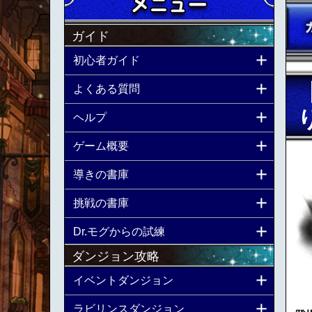
ガイド
初心者ガイド
よくある質問
ヘルプ
ゲーム概要
導きの書庫
挑戦の書庫
Dr.モグからの試練
ダンジョン攻略
イベントダンジョン
ラビリンスダンジョン