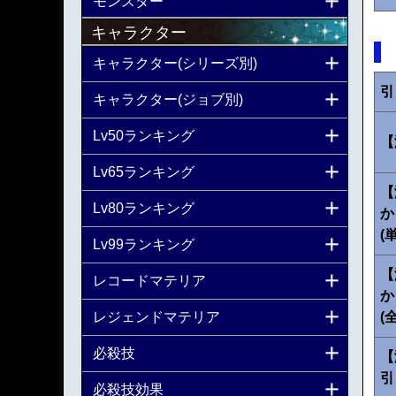
モンスター
キャラクター
キャラクター(シリーズ別)
引
キャラクター(ジョブ別)
Lv50ランキング
【
Lv65ランキング
【
Lv80ランキング
か
(
Lv99ランキング
【
レコードマテリア
か
(
レジェンドマテリア
必殺技
【
引
必殺技効果