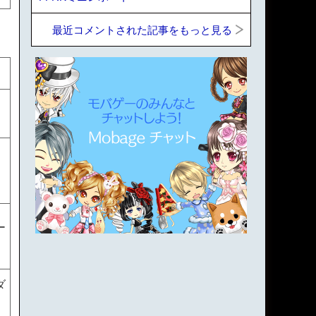
最近コメントされた記事をもっと見る
ー
ダ