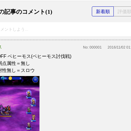
の記事のコメント(1)
新着順
評価
メントしよう...
ス
No:
000001
2016/11/02 01
OFF ベヒーモス(ベヒーモス討伐戦)
弱点属性＝無し
耐性無し＝スロウ