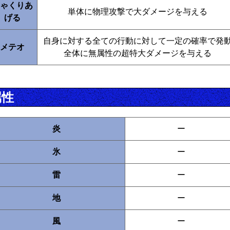
ゃくりあ
単体に物理攻撃で大ダメージを与える
げる
自身に対する全ての行動に対して一定の確率で発
メテオ
全体に無属性の超特大ダメージを与える
属性
炎
ー
氷
ー
雷
ー
地
ー
風
ー