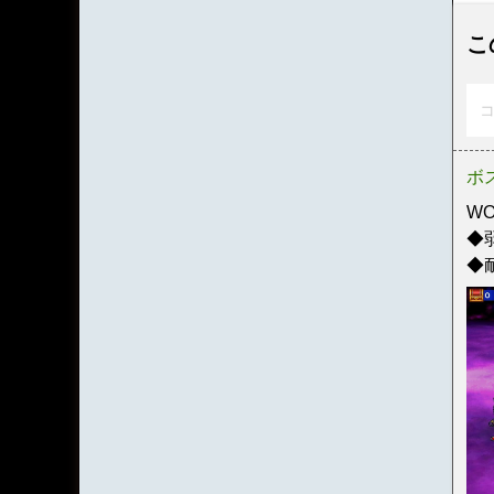
こ
コ
ボ
W
◆
◆