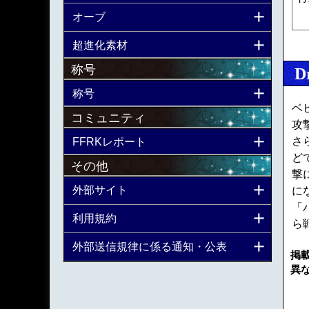
オーブ
超進化素材
称号
D
称号
ベ
コミュニティ
攻
さ
FFRKレポート
ど
その他
撃
外部サイト
に
「
利用規約
ら
外部送信規律に係る通知・公表
掲
異