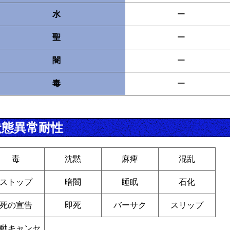
水
ー
聖
ー
闇
ー
毒
ー
状態異常耐性
毒
沈黙
麻痺
混乱
ストップ
暗闇
睡眠
石化
死の宣告
即死
バーサク
スリップ
動キャンセ