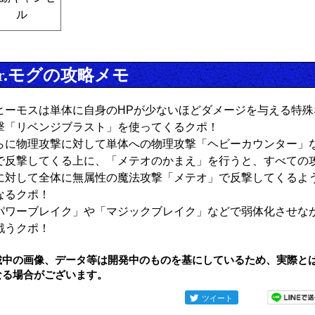
ル
r.モグの攻略メモ
ヒーモスは単体に自身のHPが少ないほどダメージを与える特殊
撃「リベンジブラスト」を使ってくるクポ！
らに物理攻撃に対して単体への物理攻撃「ヘビーカウンター」
で反撃してくる上に、「メテオのかまえ」を行うと、すべての
に対して全体に無属性の魔法攻撃「メテオ」で反撃してくるよ
なるクポ！
パワーブレイク」や「マジックブレイク」などで弱体化させな
戦うクポ！
載中の画像、データ等は開発中のものを基にしているため、実際と
なる場合がございます。
ツイート