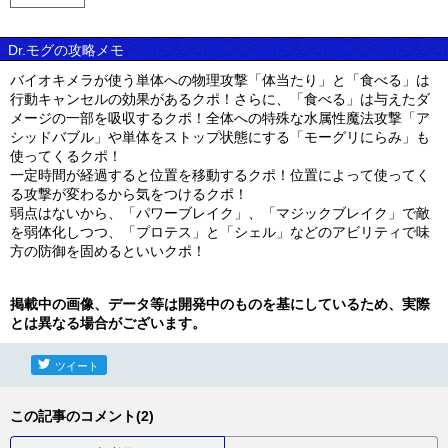
Dr.モグの攻略メモ
バイオキメラが使う単体への物理攻撃「体当たり」と「食べる」は
行動キャンセルの効果があるクポ！さらに、「食べる」は与えたダ
メージの一部を吸収するクポ！全体への特殊な水属性魔法攻撃「ア
シッドバブル」や単体をストップ状態にする「モーグリにらみ」も
使ってくるクポ！
一定時間が経過すると位置を移動するクポ！位置によって使ってく
る攻撃が変わるから気をつけるクポ！
弱点はないから、「パワーブレイク」、「マジックブレイク」で敵
を弱体化しつつ、「プロテス」と「シェル」などのアビリティで味
方の防御を固めるといいクポ！
掲載中の画像、データ等は開発中のものを基にしているため、実際
とは異なる場合がございます。
ツイート
この記事のコメント(2)