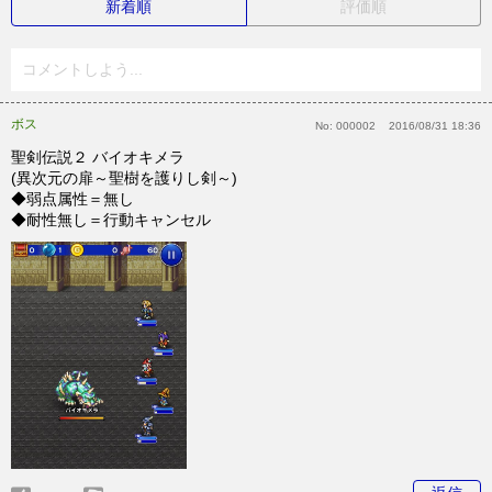
新着順
評価順
コメントしよう...
ボス
No:
000002
2016/08/31 18:36
聖剣伝説２ バイオキメラ
(異次元の扉～聖樹を護りし剣～)
◆弱点属性＝無し
◆耐性無し＝行動キャンセル