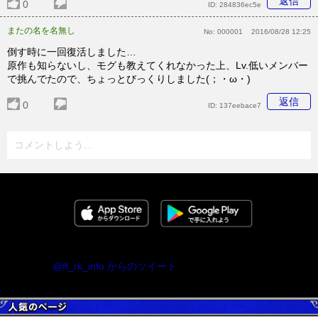
返信
0
ID:
284836ec5e
またの名を名無し
No:
000001
2016/08/28 12:25
倒す時に一回復活しました…
原作も知らないし、モグも教えてくれなかった上、Lv.低いメンバー
で挑んでたので、ちょっとびっくりしました(；・ω・)
返信
0
ID:
137eebace7
コメントしよう...
@ff_rk_info からのツイート