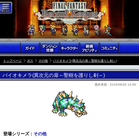
トップページ
ボス
その他
バイオキメラ(異次元の扉～聖樹を護りし剣～)
バイオキメラ(異次元の扉～聖樹を護りし剣～)
最終更新 :
2016/08/26 14:59
登場シリーズ：
その他