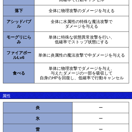
落下
全体に物理攻撃のダメージを与える
アシッドバブ
全体に水属性の特殊な魔法攻撃で
ル
ダメージを与える
モーグリにら
単体に特殊な状態異常攻撃を行い、
み
低確率でストップ状態にする
ファイアボー
単体に炎属性の魔法攻撃で中ダメージを与える
ルLv6
単体に物理攻撃でダメージを与え、
食べる
与えたダメージの一部を吸収して
自身のHPを回復し、低確率で行動キャンセル
属性
炎
ー
氷
ー
雷
ー