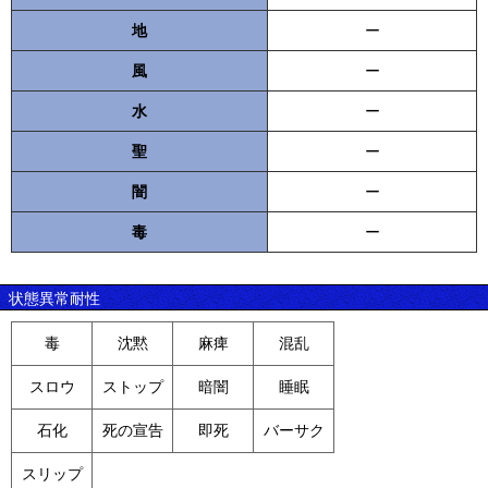
地
ー
風
ー
水
ー
聖
ー
闇
ー
毒
ー
状態異常耐性
毒
沈黙
麻痺
混乱
スロウ
ストップ
暗闇
睡眠
石化
死の宣告
即死
バーサク
スリップ