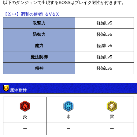
以下のダンジョンで出現するBOSSはブレイク耐性が付きます。
【凶++】調和の使者II＆V＆X
攻撃力
軽減Lv5
防御力
軽減Lv5
魔力
軽減Lv5
魔法防御
軽減Lv5
精神
軽減Lv5
属性耐性
炎
氷
雷
ー
ー
ー