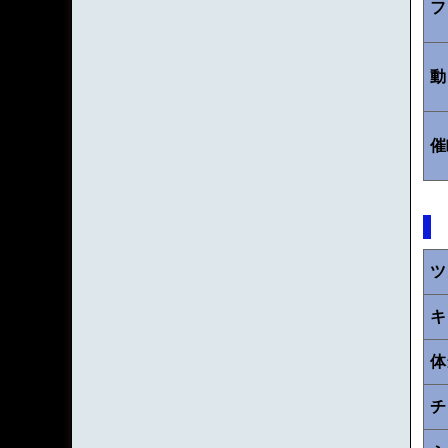
フ
動
催
ツ
キ
体
チ