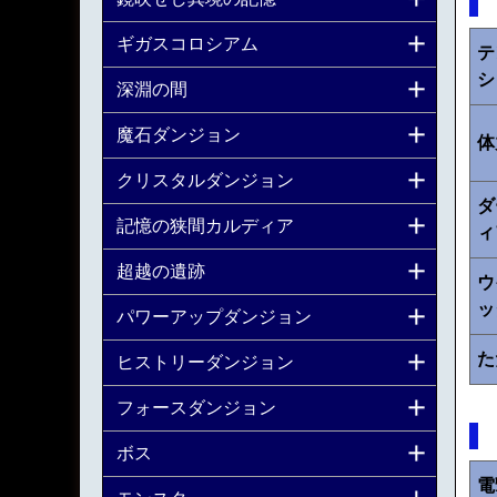
ギガスコロシアム
テ
シ
深淵の間
魔石ダンジョン
体
クリスタルダンジョン
ダ
記憶の狭間カルディア
ィ
超越の遺跡
ウ
ッ
パワーアップダンジョン
た
ヒストリーダンジョン
フォースダンジョン
ボス
電