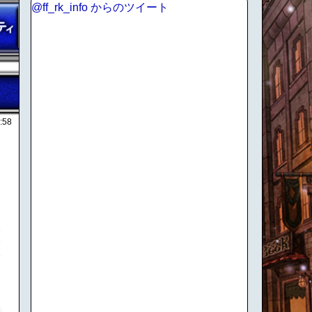
@ff_rk_info からのツイート
:58