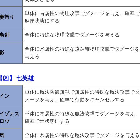
単体に雷属性の物理攻撃でダメージを与え、確率で
妻斬り
麻痺状態にする
鳥剣
全体に特殊な物理攻撃でダメージを与える
全体に氷属性の特殊な遠距離物理攻撃でダメージを
影
与える
【凶】七英雄
単体に魔法防御無視で無属性の特殊な魔法攻撃でダ
イン
メージを与え、確率で行動をキャンセルする
イゾナス
単体に毒属性の特殊な魔法攻撃でダメージを与え、
ロウ
確率で毒状態にする
気
全体に氷属性の特殊な魔法攻撃でダメージを与える