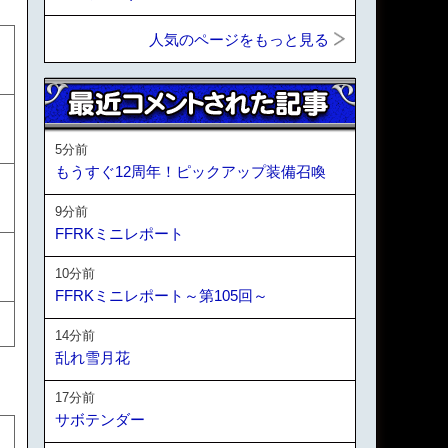
人気のページをもっと見る
5分前
もうすぐ12周年！ピックアップ装備召喚
9分前
FFRKミニレポート
10分前
FFRKミニレポート～第105回～
14分前
乱れ雪月花
17分前
サボテンダー