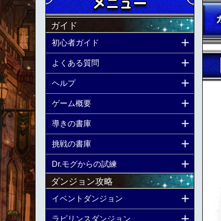
ガイド
初心者ガイド
よくある質問
ヘルプ
ゲーム概要
導きの書庫
挑戦の書庫
Dr.モグからの試練
ダンジョン攻略
イベントダンジョン
ラビリンスダンジョン