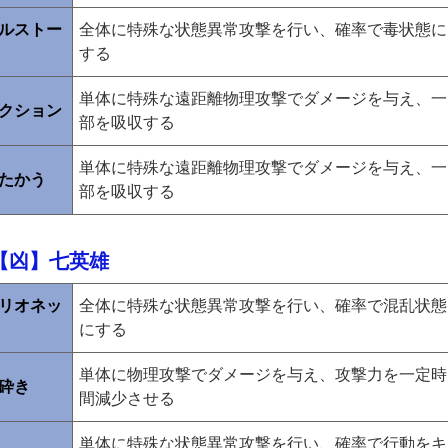
ルストー
全体に特殊な状態異常攻撃を行い、確率で毒状態に
する
単体に特殊な遠距離物理攻撃でダメージを与え、一
クション
部を吸収する
単体に特殊な遠距離物理攻撃でダメージを与え、一
たかう
部を吸収する
【凶】七英雄
リオネッ
全体に特殊な状態異常攻撃を行い、確率で混乱状態
にする
単体に物理攻撃でダメージを与え、攻撃力を一定時
砕き
間減少させる
単体に特殊な状態異常攻撃を行い、確率で行動をキ