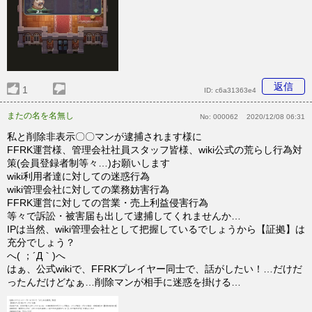
返信
1
ID:
c6a31363e4
またの名を名無し
No:
000062
2020/12/08 06:31
私と削除非表示〇〇マンが逮捕されます様に
FFRK運営様、管理会社社員スタッフ皆様、wiki公式の荒らし行為対
策(会員登録者制等々…)お願いします
wiki利用者達に対しての迷惑行為
wiki管理会社に対しての業務妨害行為
FFRK運営に対しての営業・売上利益侵害行為
等々で訴訟・被害届も出して逮捕してくれませんか…
IPは当然、wiki管理会社として把握しているでしょうから【証拠】は
充分でしょう？
へ( ；´Д｀)へ
はぁ、公式wikiで、FFRKプレイヤー同士で、話がしたい！…だけだ
ったんだけどなぁ…削除マンが相手に迷惑を掛ける…