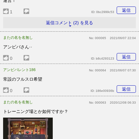
運営！
返信
1
ID:
0bc2999c53
返信コメント (2) を見る
またの名を名無し
No:
000065
2021/06/07 22:04
アンビバさん··
返信
0
ID:
b8c4293123
アンビバレント186
No:
000064
2021/06/07 07:30
常設のフルスロ希望
返信
0
ID:
186e00936b
またの名を名無し
No:
000063
2020/12/08 06:33
トレーニング場とか如何ですか？