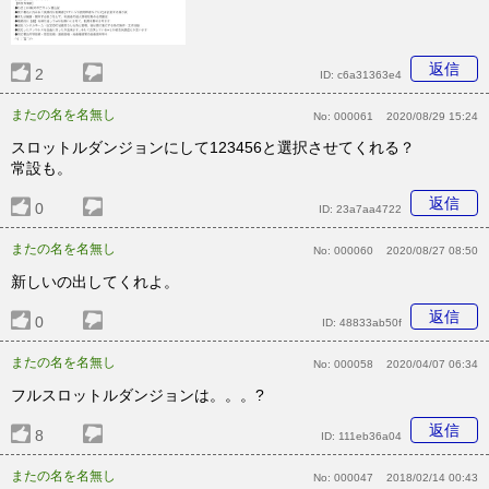
返信
2
ID:
c6a31363e4
またの名を名無し
No:
000061
2020/08/29 15:24
スロットルダンジョンにして123456と選択させてくれる？
常設も。
返信
0
ID:
23a7aa4722
またの名を名無し
No:
000060
2020/08/27 08:50
新しいの出してくれよ。
返信
0
ID:
48833ab50f
またの名を名無し
No:
000058
2020/04/07 06:34
フルスロットルダンジョンは。。。?
返信
8
ID:
111eb36a04
またの名を名無し
No:
000047
2018/02/14 00:43