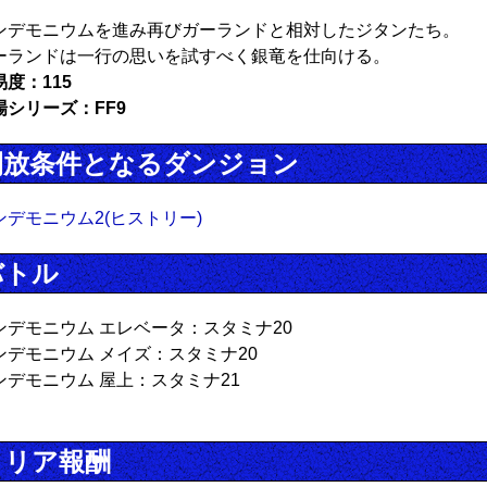
ンデモニウムを進み再びガーランドと相対したジタンたち。
ーランドは一行の思いを試すべく銀竜を仕向ける。
易度：115
場シリーズ：FF9
開放条件となるダンジョン
ンデモニウム2(ヒストリー)
バトル
ンデモニウム エレベータ：スタミナ20
ンデモニウム メイズ：スタミナ20
ンデモニウム 屋上：スタミナ21
クリア報酬