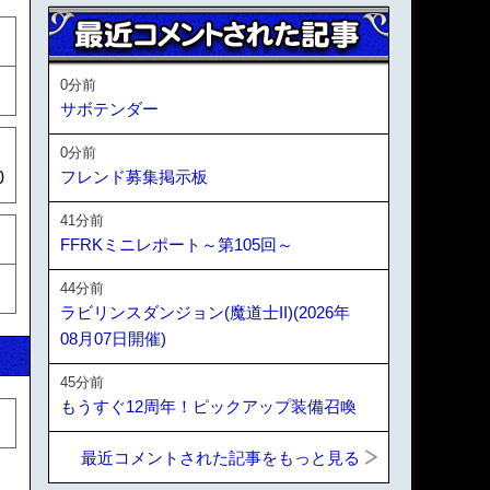
0分前
サボテンダー
0分前
フレンド募集掲示板
0
41分前
FFRKミニレポート～第105回～
44分前
ラビリンスダンジョン(魔道士II)(2026年
08月07日開催)
45分前
もうすぐ12周年！ピックアップ装備召喚
最近コメントされた記事をもっと見る