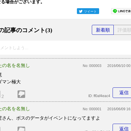
なる場合がございます。
ツイート
の記事のコメント(3)
新着順
評価
メントしよう...
たの名を名無し
No:
000003
2016/06/10 00
竜
ダマン極大
返信
2
ID:
ff0af4eac4
たの名を名無し
No:
000001
2016/06/09 16
営さん、ボスのデータがイベントになってますよ
返信