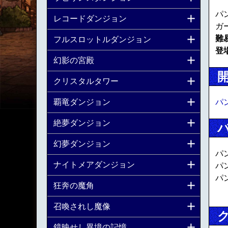
パ
レコードダンジョン
ガ
難
フルスロットルダンジョン
登
幻影の宮殿
クリスタルタワー
パ
覇竜ダンジョン
絶夢ダンジョン
幻夢ダンジョン
パ
ナイトメアダンジョン
パ
パ
狂奔の魔角
召喚されし魔像
鏡映せし異境の記憶