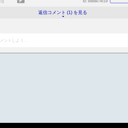
0
ID:
e88de74c19
返信コメント (1) を見る
メントしよう...