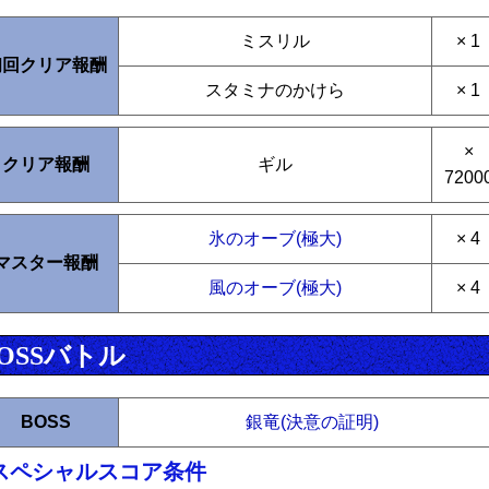
ミスリル
× 1
初回クリア報酬
スタミナのかけら
× 1
×
クリア報酬
ギル
7200
氷のオーブ(極大)
× 4
マスター報酬
風のオーブ(極大)
× 4
OSSバトル
BOSS
銀竜(決意の証明)
スペシャルスコア条件