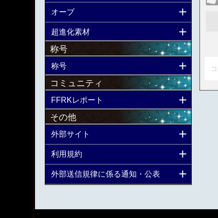
オーブ
超進化素材
称号
称号
コ
コミュニティ
FFRKレポート
その他
外部サイト
利用規約
外部送信規律に係る通知・公表