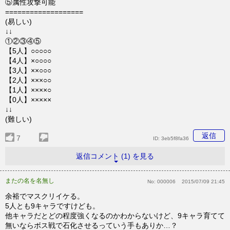
⑤属性攻撃可能
===================
(易しい)
↓↓
①②③④⑤
【5人】○○○○○
【4人】×○○○○
【3人】××○○○
【2人】×××○○
【1人】××××○
【0人】×××××
↓↓
(難しい)
返信
7
ID:
3eb5f8fa36
返信コメント (1) を見る
またの名を名無し
No:
000006
2015/07/09 21:45
余裕でマスクリイケる。
5人とも9キャラですけども。
他キャラだとどの程度強くなるのかわからないけど、9キャラ育てて
無いならボス戦で石化させるっていう手もありか…？