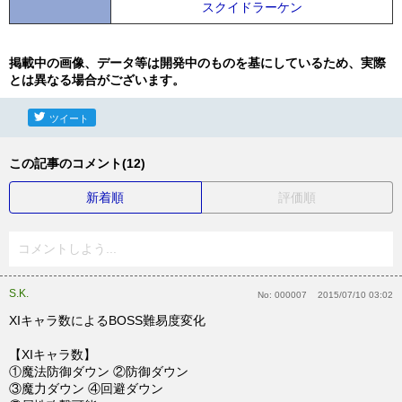
スクイドラーケン
掲載中の画像、データ等は開発中のものを基にしているため、実際
とは異なる場合がございます。
ツイート
この記事のコメント(12)
新着順
評価順
コメントしよう...
S.K.
No:
000007
2015/07/10 03:02
XIキャラ数によるBOSS難易度変化
【XIキャラ数】
①魔法防御ダウン ②防御ダウン
③魔力ダウン ④回避ダウン