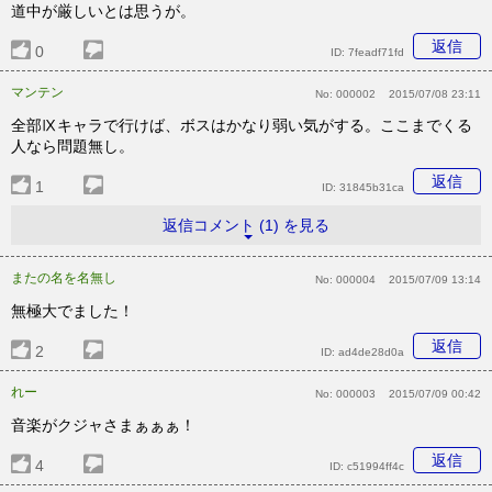
道中が厳しいとは思うが。
返信
0
ID:
7feadf71fd
マンテン
No:
000002
2015/07/08 23:11
全部Ⅸキャラで行けば、ボスはかなり弱い気がする。ここまでくる
人なら問題無し。
返信
1
ID:
31845b31ca
返信コメント (1) を見る
またの名を名無し
No:
000004
2015/07/09 13:14
無極大でました！
返信
2
ID:
ad4de28d0a
れー
No:
000003
2015/07/09 00:42
音楽がクジャさまぁぁぁ！
返信
4
ID:
c51994ff4c