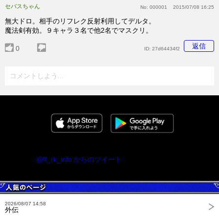
セバスちゃん
No:
000001
2015/07/08 16:25
無大ドロ。相手のリフレク反射利用してデルタ。
魔法剣有効。９キャラ３名で他2名でマスクリ。
返信
0
ID:
27d64434f2
コメントしよう...
@ff_rk_info からのツイート
2026/08/07 14:58
外伝