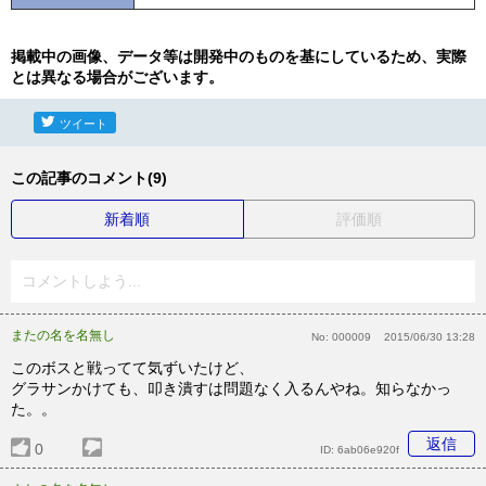
掲載中の画像、データ等は開発中のものを基にしているため、実際
とは異なる場合がございます。
ツイート
この記事のコメント(9)
新着順
評価順
コメントしよう...
またの名を名無し
No:
000009
2015/06/30 13:28
このボスと戦ってて気ずいたけど、
グラサンかけても、叩き潰すは問題なく入るんやね。知らなかっ
た。。
返信
0
ID:
6ab06e920f