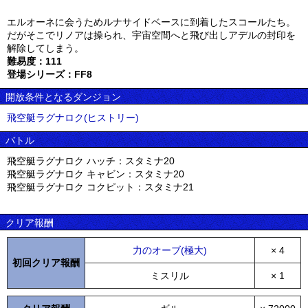
エルオーネに会うためルナサイドベースに到着したスコールたち。
だがそこでリノアは操られ、宇宙空間へと飛び出しアデルの封印を
解除してしまう。
難易度：111
登場シリーズ：FF8
開放条件となるダンジョン
飛空艇ラグナロク(ヒストリー)
バトル
飛空艇ラグナロク ハッチ：スタミナ20
飛空艇ラグナロク キャビン：スタミナ20
飛空艇ラグナロク コクピット：スタミナ21
クリア報酬
力のオーブ(極大)
× 4
初回クリア報酬
ミスリル
× 1