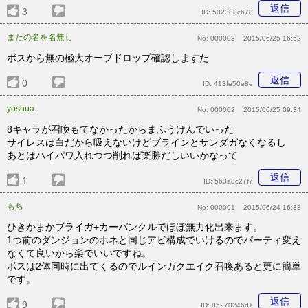
返信
3
ID:
502388c678
またの名を名無し
No:
000003
2015/06/25 16:52
ボスから無の極大オーブドロップ確認しますた
返信
0
ID:
413fe50e8e
yoshua
No:
000002
2015/06/25 09:34
8キャラが召喚もてなかったからまふうけんでいった
サイレスは白だから吸えないけどブラインとサンダガなくなるし
あとはハイパワ入れつつ削れば楽勝だしいいかなって
返信
1
ID:
563a8c27f7
もち
No:
000001
2015/06/24 16:33
ひきかまかブライガ+カーバンクルでほぼ無力化出来ます。
1つ前のダンジョンのホネと同じアビ構成でいけるのでパーティ変え
なくて良いから楽でいいですね。
ボスは2体同時に出てくるのでルインガクエイク召喚あると更に簡単
です。
返信
9
ID:
85270246d1