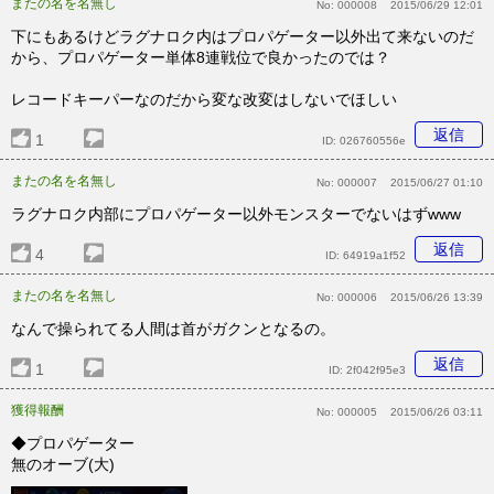
またの名を名無し
No:
000008
2015/06/29 12:01
下にもあるけどラグナロク内はプロパゲーター以外出て来ないのだ
から、プロパゲーター単体8連戦位で良かったのでは？
レコードキーパーなのだから変な改変はしないでほしい
返信
1
ID:
026760556e
またの名を名無し
No:
000007
2015/06/27 01:10
ラグナロク内部にプロパゲーター以外モンスターでないはずwww
返信
4
ID:
64919a1f52
またの名を名無し
No:
000006
2015/06/26 13:39
なんで操られてる人間は首がガクンとなるの。
返信
1
ID:
2f042f95e3
獲得報酬
No:
000005
2015/06/26 03:11
◆プロパゲーター
無のオーブ(大)