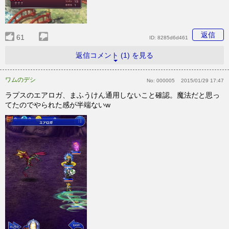
返信
61
ID:
8285d6d461
返信コメント (1) を見る
ワムのデシ
No:
000005
2015/01/29 17:47
ラプスのエアロガ、まふうけん通用しないこと確認。魔法だと思っ
てたのでやられた感が半端ないw