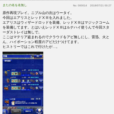
またの名を名無し
No:
000014
2018/07/21 00:27
原作再現プレイ。ニブル山の次はウータイ。
今回はエアリスとレッドⅩⅢを入れました。
エアリスはウィザードロッドを装備、レッドⅩⅢはマジックコーム
を装備してます。とはいえレッドⅩⅢはルナハイ使うんで今回スタ
ーダストレイは無しで。
ここはマテリア盗まれるのでクラウドをアビ無しにし、雷迅、火と
ん、ハイポーション程度のアビだけつけてます。
ヒストリーではこれで行けたが…。