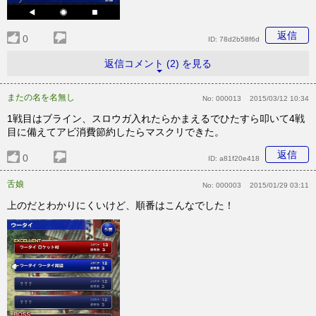
返信
0
ID:
78d2b58f6d
返信コメント (2) を見る
またの名を名無し
No:
000013
2015/03/12 10:34
1戦目はブライン、スロウガ入れたらかまえるでひたすら叩いて4戦
目に備えてアビ消費節約したらマスクリできた。
返信
0
ID:
a81f20e418
舌娘
No:
000003
2015/01/29 03:11
上のだとわかりにくいけど、順番はこんなでした！