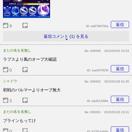
返信
9
ID:
ed6768758a
返信コメント (1) を見る
またの名を名無し
No:
000006
2015/02/02 23:53
ラプスより風のオーブ大確認
返信
0
ID:
1ae507925f
シャドウ
No:
000002
2015/01/29 01:35
初戦のパルマーよりオーブ無大
返信
3
ID:
a4d51209fe
またの名を名無し
No:
000001
2015/01/26 23:31
ブラインもってけ
返信
0
ID:
977f74d55b