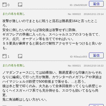
返信
0
ID:
15b029316f
またの名を名無し
No:
000022
2016/12/11 23:14
攻撃が激しいのでまともに戦うと流石は難易度164と言ったとこ
ろ。
安全に倒したいのならば強化後は攻撃せずに防御。
ギガフレアの準備に入ったら、スペシャルスコアの３つを当てて、
デス、点穴、オーディン等を当ててやればいい。
ＳＳ要員が麻痺すると困るので耐性アクセサリーをつけると良いか
も。
返信
1
ID:
f03ea1c003
またの名を名無し
No:
000021
2016/12/10 16:22
ノマダンフォースにしては結構強い。難易度通りな印象だからそれ
なりに編成して行った方が無難。カウンターのメガフレアや津波は
ハイマジシェルガ鉄壁で500前後まで落せる。…と思う。
後は水と聖で叩くのみ。火力あって全体回復持ってくなら鉄壁じゃ
なくヘイスガ＋バフ系でも充分倒せる。スロウも効いてるなら尚
更。
兎に角油断はしない方がいい。