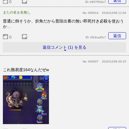
返信
0
ID:
b957f52dc7
またの名を名無し
No:
000014
2016/12/08 11:04
普通に倒そうか、折角だから普段出番の無い即死付き必殺を使おう
か…
返信
0
ID:
2f2dcad5c7
返信コメント (1) を見る
No:
000007
2016/12/08 00:15
これ難易度164なんだぜw