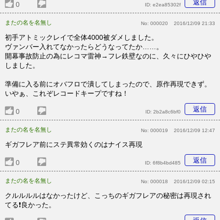
返信
0
ID:
e2ea85302f
またの名を名無し
No:
000020
2016/12/09 21:33
初手アトミックレイで全体4000被ダメしました。
ヴァンバー入れてなかったらどうなってたか……。
開幕事故防止の為にレコマ雷神→フレ鉄壁なのに、久々にひやひや
しました。
準備に入る前にオバフロで潰してしまったので、原作再現できず。
いやぁ、これぞレコードキープですね！
返信
0
ID:
2b2a8c6bf0
またの名を名無し
No:
000019
2016/12/09 12:47
ギガフレア前にステ異常効くのはナイス再現
返信
0
ID:
6f8b4bd485
またの名を名無し
No:
000018
2016/12/09 02:15
クルルルルはなかったけど、こっちのギガフレアの秘密は再現され
てる❗良かった。