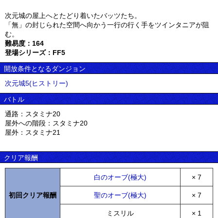
次元城の屋上へとたどり着いたバッツたち。
「無」の封じられた空間へ向かう一行の行く手をツインタニアが阻
む。
難易度：164
登場シリーズ：FF5
開放条件となるダンジョン
次元城5(ヒストリー)
バトル
通路：スタミナ20
屋外への階段：スタミナ20
屋外：スタミナ21
クリア報酬
白のオーブ(極大)
× 7
初回クリア報酬
聖のオーブ(極大)
× 7
ミスリル
× 1