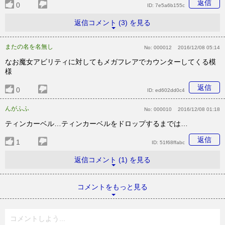
返信
0
ID:
7e5a6b155c
返信コメント (3) を見る
またの名を名無し
No:
000012
2016/12/08 05:14
なお魔女アビリティに対してもメガフレアでカウンターしてくる模
様
返信
0
ID:
ed602dd0c4
んがふふ
No:
000010
2016/12/08 01:18
ティンカーベル…ティンカーベルをドロップするまでは…
返信
1
ID:
51f68ffabc
返信コメント (1) を見る
コメントをもっと見る
コメントしよう...