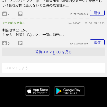
の「ブレスウイング」は、「最大HPの2/5分のダメージ」が恐ろし
い！回復が間に合わないと全滅の危険性も...
返信
2
ID:
7723676849
またの名を名無し
No:
000001
2016/11/09 15:43
割合攻撃ばっか。
しかも、対策してないと、一気に瀕死に。
返信
0
ID:
a176cc6669
返信コメント (1) を見る
コメントしよう...