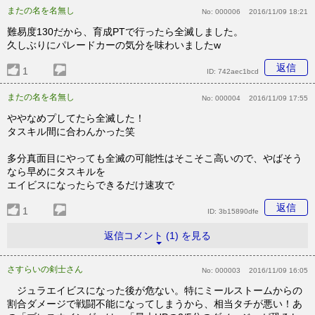
またの名を名無し
No:
000006
2016/11/09 18:21
難易度130だから、育成PTで行ったら全滅しました。
久しぶりにパレードカーの気分を味わいましたw
返信
1
ID:
742aec1bcd
またの名を名無し
No:
000004
2016/11/09 17:55
ややなめプしてたら全滅した！
タスキル間に合わんかった笑
多分真面目にやっても全滅の可能性はそこそこ高いので、やばそう
なら早めにタスキルを
エイビスになったらできるだけ速攻で
返信
1
ID:
3b15890dfe
返信コメント (1) を見る
さすらいの剣士さん
No:
000003
2016/11/09 16:05
ジュラエイビスになった後が危ない。特にミールストームからの
割合ダメージで戦闘不能になってしまうから、相当タチが悪い！あ