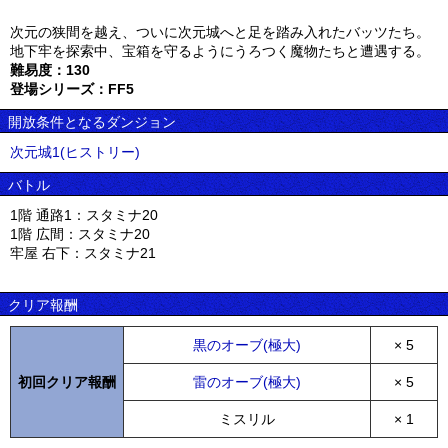
次元の狭間を越え、ついに次元城へと足を踏み入れたバッツたち。
地下牢を探索中、宝箱を守るようにうろつく魔物たちと遭遇する。
難易度：130
登場シリーズ：FF5
開放条件となるダンジョン
次元城1(ヒストリー)
バトル
1階 通路1：スタミナ20
1階 広間：スタミナ20
牢屋 右下：スタミナ21
クリア報酬
黒のオーブ(極大)
× 5
初回クリア報酬
雷のオーブ(極大)
× 5
ミスリル
× 1