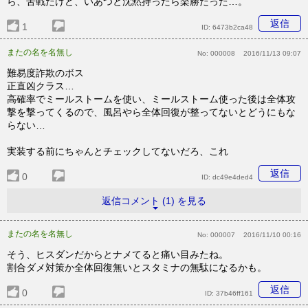
ら、苦戦だけど、いあつと沈黙持ったら楽勝だった…。
返信
1
ID:
6473b2ca48
またの名を名無し
No:
000008
2016/11/13 09:07
難易度詐欺のボス
正直凶クラス…
高確率でミールストームを使い、ミールストーム使った後は全体攻
撃を撃ってくるので、風呂やら全体回復が整ってないとどうにもな
らない…
実装する前にちゃんとチェックしてないだろ、これ
返信
0
ID:
dc49e4ded4
返信コメント (1) を見る
またの名を名無し
No:
000007
2016/11/10 00:16
そう、ヒスダンだからとナメてると痛い目みたね。
割合ダメ対策か全体回復無いとスタミナの無駄になるかも。
返信
0
ID:
37b46ff161