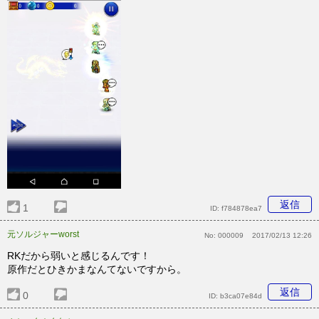
返信
1
ID:
f784878ea7
元ソルジャーworst
No:
000009
2017/02/13 12:26
RKだから弱いと感じるんです！
原作だとひきかまなんてないですから。
返信
0
ID:
b3ca07e84d