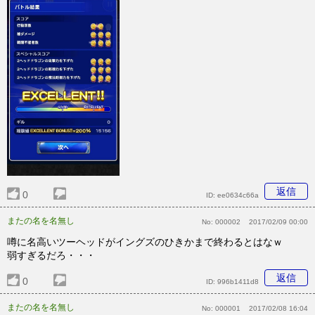
返信
0
ID:
ee0634c66a
またの名を名無し
No:
000002
2017/02/09 00:00
噂に名高いツーヘッドがイングズのひきかまで終わるとはなｗ
弱すぎるだろ・・・
返信
0
ID:
996b1411d8
またの名を名無し
No:
000001
2017/02/08 16:04