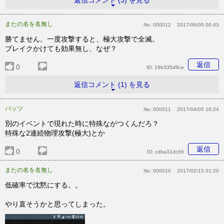
返信コメント (3) を見る
またの名を名無し
No:
000012
2017/06/05 00:43
勝てません。一度攻撃すると、極大攻撃で全滅。
ブレイクかけても効果無し、なぜ？
返信
0
ID:
18b335d9ce
返信コメント (1) を見る
バッツ
No:
000011
2017/04/05 16:24
別のイベントで現れた時に特殊ながつくんだろ？
特殊な2連続物理攻撃(極大)とか
返信
0
ID:
cdba31dc66
またの名を名無し
No:
000010
2017/02/15 01:20
低確率で沈黙にする。。
やり直そうかと思ってしまった。