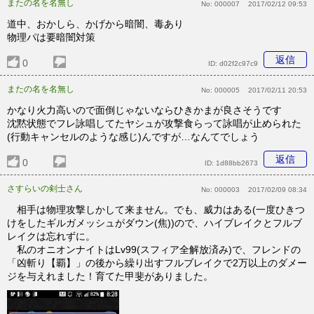
またの名を名無し
No:
000007
2017/02/12 09:53
道中、おかしら、かげから暗闇、毒あり
物理パは要暗闇対策
返信
0
ID:
d02f2c97c9
またの名を名無し
No:
000005
2017/02/11 20:53
かなり火力高いので面倒じゃないならひきかまが良さそうです
沈黙状態でフレ詠唱してたヤシュが攻撃食らって詠唱が止められた
(行動キャンセルのような感じ)んですが…なんてでしょう
返信
0
ID:
1d88bb2673
さすらいの剣士さん
No:
000003
2017/02/09 08:34
相手は物理攻撃しかして来ません。でも、威力はある(一度ひきつ
けをしたギルガメッシュがダウン(焦))ので、ハイブレイクとフルブ
レイクは忘れずに。
私のオニオンナイトはLv99(スフィア全解放済み)で、フレンドの
「凶斬り【覇】」の後から繰り出すフルブレイクで2万以上のダメー
ジを与えれました！育てた甲斐がありました。