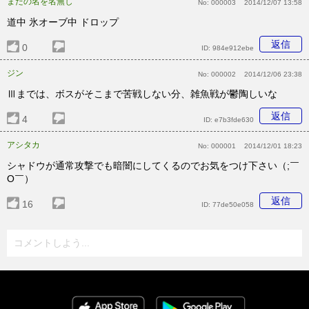
またの名を名無し
No:
000003
2014/12/07 13:58
道中 氷オーブ中 ドロップ
返信
0
ID:
984e912ebe
ジン
No:
000002
2014/12/06 23:38
Ⅲまでは、ボスがそこまで苦戦しない分、雑魚戦が鬱陶しいな
返信
4
ID:
e7b3fde630
アシタカ
No:
000001
2014/12/01 18:23
シャドウが通常攻撃でも暗闇にしてくるのでお気をつけ下さい（;￣
O￣）
返信
16
ID:
77de50e058
コメントしよう...