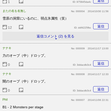
返信
1
ID:
975845da4c
またの名を名無し
No:
000004
2014/10/30 11:56
雪原の洞窟にいるのに、弱点氷属性（笑）
返信
12
ID:
ddf4225fbc
返信コメント (2) を見る
ナナキ
No:
000009
2014/11/17 13:00
力のオーブ（中）ドロップ。
返信
0
ID:
3ddacdb3c4
ナナキ
No:
000008
2014/11/17 12:33
闇のオーブ（中）ドロップ。
返信
0
ID:
3ddacdb3c4
Phil
No:
000007
2014/11/06 22:31
B1 - 2 Monsters per stage