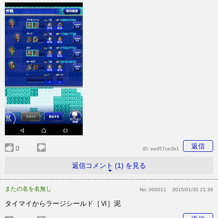
返信
0
ID:
eed57ce2b1
返信コメント (1) を見る
またの名を名無し
No:
000011
2015/01/30 21:39
タイマイからラージシールド［Ⅵ］泥