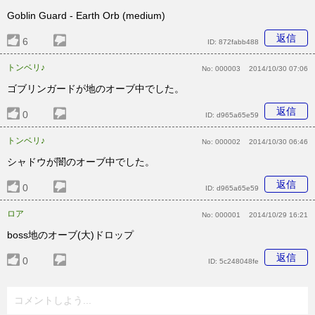
Goblin Guard - Earth Orb (medium)
返信
6
ID:
872fabb488
トンベリ♪
No:
000003
2014/10/30 07:06
ゴブリンガードが地のオーブ中でした。
返信
0
ID:
d965a65e59
トンベリ♪
No:
000002
2014/10/30 06:46
シャドウが闇のオーブ中でした。
返信
0
ID:
d965a65e59
ロア
No:
000001
2014/10/29 16:21
boss地のオーブ(大)ドロップ
返信
0
ID:
5c248048fe
コメントしよう...