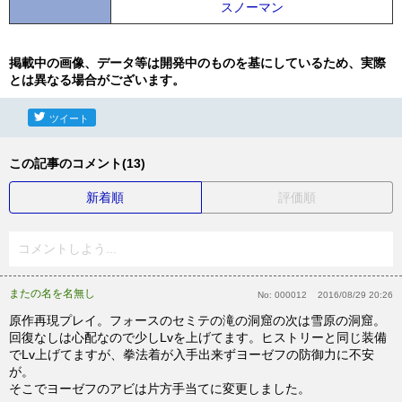
スノーマン
掲載中の画像、データ等は開発中のものを基にしているため、実際
とは異なる場合がございます。
ツイート
この記事のコメント(13)
新着順
評価順
コメントしよう...
またの名を名無し
No:
000012
2016/08/29 20:26
原作再現プレイ。フォースのセミテの滝の洞窟の次は雪原の洞窟。
回復なしは心配なので少しLvを上げてます。ヒストリーと同じ装備
でLv上げてますが、拳法着が入手出来ずヨーゼフの防御力に不安
が。
そこでヨーゼフのアビは片方手当てに変更しました。