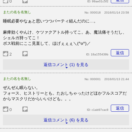
0
ID:
99ae01c5f2
またの名を名無し
No:
000018
2016/01/14 23:58
睡眠必要やなぁと思いつつパーティ組んだのに…。
麻痺効くやんけ、ケツァクアトル持ってこ。あ、魔法痛そうだし、
シェルガ持ってこ！
ボス戦前にここ見直して、ほげぇぇぇ＼(^o^)／
返信
2
ID:
18a155439b
返信コメント (1) を見る
またの名を名無し
No:
000001
2016/01/13 21:44
ぜんぜん眠らない。
フォース、ヒストリーとも。たおしちゃったけどほかフルスコアだ
からマスクリだからいいけども。。。
返信
0
ID:
c1ab97cac8
返信コメント (6) を見る