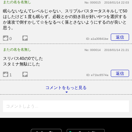
またの名を名無し
No:
000015
2016/01/14 22:03
眠らないなんてレベルじゃない、スリプルバスタータスキルして50
はしたけど１度も眠らず。必殺とかの効き目が好いやつを選択する
か速攻で倒すかして☆をなるべく落とさないようにするのが良いと
思う。
返信
0
ID:
a1a30841be
またの名を名無し
No:
000014
2016/01/14 21:21
スリバス40の0でした
スタミナ無駄にした
返信
1
ID:
e71bc6574a
コメントをもっと見る
コメントしよう...