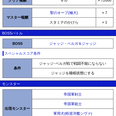
クリア報酬
ギル
× 72000
聖のオーブ(極大)
× 7
マスター報酬
スタミナのかけら
× 1
BOSSバトル
BOSS
ジャッジ・ベルガ＆ジャッジ
スペシャルスコア条件
ジャッジ･ベルガ戦で戦闘不能にならない
条件
ジャッジを睡眠状態にする
モンスター
帝国軍剣士
帝国軍銃士
出現モンスター
軍用犬(軽巡洋艦シヴァ)