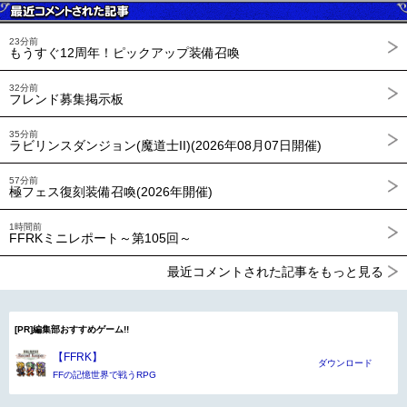
23分前
もうすぐ12周年！ピックアップ装備召喚
32分前
フレンド募集掲示板
35分前
ラビリンスダンジョン(魔道士II)(2026年08月07日開催)
57分前
極フェス復刻装備召喚(2026年開催)
1時間前
FFRKミニレポート～第105回～
最近コメントされた記事をもっと見る
[PR]編集部おすすめゲーム!!
【FFRK】
ダウンロード
FFの記憶世界で戦うRPG