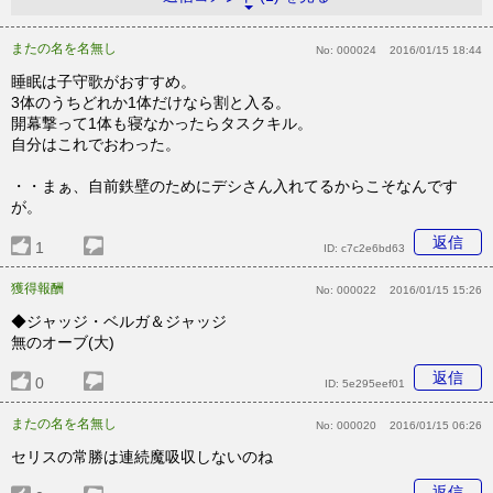
またの名を名無し
No:
000024
2016/01/15 18:44
睡眠は子守歌がおすすめ。
3体のうちどれか1体だけなら割と入る。
開幕撃って1体も寝なかったらタスクキル。
自分はこれでおわった。
・・まぁ、自前鉄壁のためにデシさん入れてるからこそなんです
が。
返信
1
ID:
c7c2e6bd63
獲得報酬
No:
000022
2016/01/15 15:26
◆ジャッジ・ベルガ＆ジャッジ
無のオーブ(大)
返信
0
ID:
5e295eef01
またの名を名無し
No:
000020
2016/01/15 06:26
セリスの常勝は連続魔吸収しないのね
返信