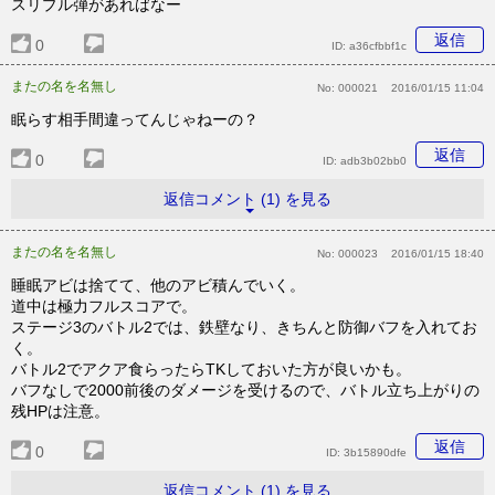
スリプル弾があればなー
返信
0
ID:
a36cfbbf1c
またの名を名無し
No:
000021
2016/01/15 11:04
眠らす相手間違ってんじゃねーの？
返信
0
ID:
adb3b02bb0
返信コメント (1) を見る
またの名を名無し
No:
000023
2016/01/15 18:40
睡眠アビは捨てて、他のアビ積んでいく。
道中は極力フルスコアで。
ステージ3のバトル2では、鉄壁なり、きちんと防御バフを入れてお
く。
バトル2でアクア食らったらTKしておいた方が良いかも。
バフなしで2000前後のダメージを受けるので、バトル立ち上がりの
残HPは注意。
返信
0
ID:
3b15890dfe
返信コメント (1) を見る