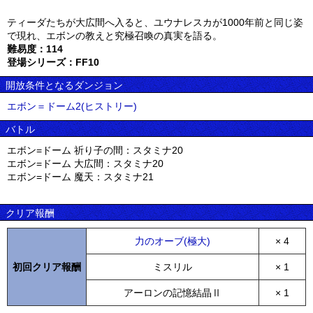
ティーダたちが大広間へ入ると、ユウナレスカが1000年前と同じ姿
で現れ、エボンの教えと究極召喚の真実を語る。
難易度：114
登場シリーズ：FF10
開放条件となるダンジョン
エボン＝ドーム2(ヒストリー)
バトル
エボン=ドーム 祈り子の間：スタミナ20
エボン=ドーム 大広間：スタミナ20
エボン=ドーム 魔天：スタミナ21
クリア報酬
力のオーブ(極大)
× 4
初回クリア報酬
ミスリル
× 1
アーロンの記憶結晶Ⅱ
× 1