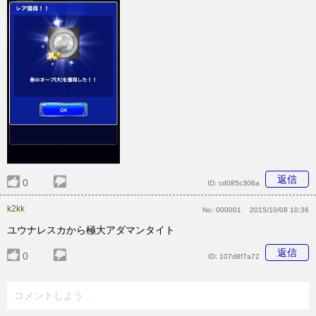
返信
0
ID:
cd085c306a
k2kk
No:
000001
2015/10/08 10:36
ユウナレスカから極大アダマンタイト
返信
0
ID:
107d8f7a72
コメントしよう...