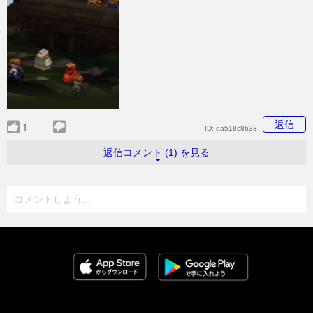
返信
1
ID:
da518c8b33
返信コメント (1) を見る
コメントしよう...