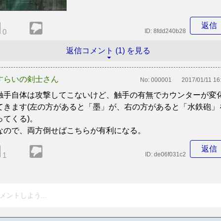
返信
0
ID:
8fdd240b28
返信コメント (1) を見る
すらいの剣士さん
No:
000001
2017/01/11 16
手自体は攻撃してこないけど、触手の有無でカウンターが変
てきます(左の方があると「墨」が、右の方があると「水鉄砲」
ってくる)。
ので、両方倒せばこちらが有利になる。
返信
1
ID:
de06f031c2
メントしよう...