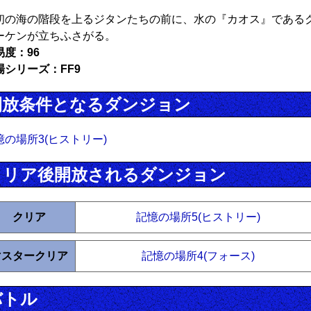
初の海の階段を上るジタンたちの前に、水の『カオス』である
ーケンが立ちふさがる。
易度：96
場シリーズ：FF9
開放条件となるダンジョン
憶の場所3(ヒストリー)
クリア後開放されるダンジョン
クリア
記憶の場所5(ヒストリー)
マスタークリア
記憶の場所4(フォース)
バトル