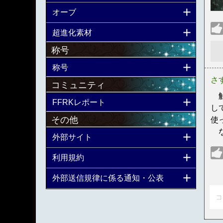
オーブ
超進化素材
称号
称号
さ
コミュニティ
触
FFRKレポート
し
その他
使
な
外部サイト
利用規約
外部送信規律に係る通知・公表
コ