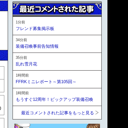
1分前
フレンド募集掲示板
34分前
装備召喚事前告知情報
35分前
乱れ雪月花
1時間前
FFRKミニレポート～第105回～
1時間前
もうすぐ12周年！ピックアップ装備召喚
0
最近コメントされた記事をもっと見る