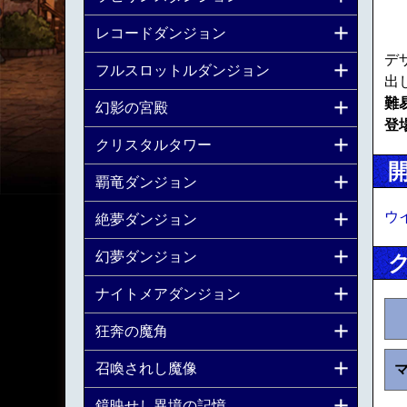
レコードダンジョン
デ
フルスロットルダンジョン
出
難
幻影の宮殿
登
クリスタルタワー
覇竜ダンジョン
ウ
絶夢ダンジョン
幻夢ダンジョン
ナイトメアダンジョン
狂奔の魔角
召喚されし魔像
鏡映せし異境の記憶