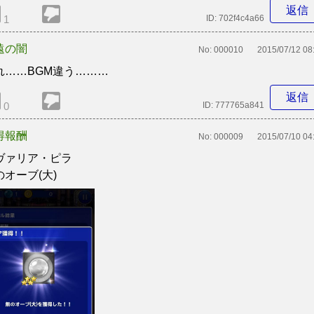
返信
1
ID:
702f4c4a66
遠の闇
No:
000010
2015/07/12 08
れ……BGM違う………
返信
0
ID:
777765a841
得報酬
No:
000009
2015/07/10 04
ヴァリア・ピラ
のオーブ(大)