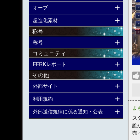
オーブ
超進化素材
称号
称号
コミュニティ
FFRKレポート
その他
外部サイト
利用規約
ま
外部送信規律に係る通知・公表
ス
誰か
売