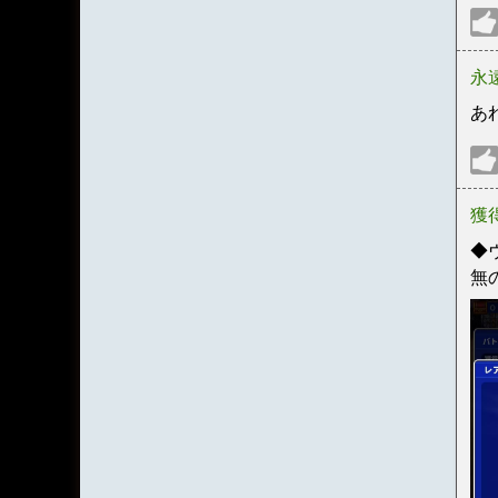
永
あ
獲
◆
無