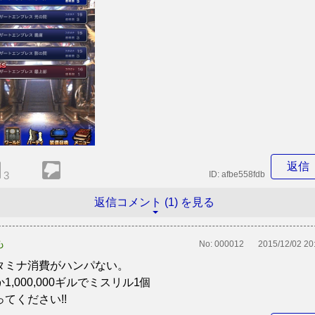
返信
3
ID:
afbe558fdb
返信コメント (1) を見る
も
No:
000012
2015/12/02 20
タミナ消費がハンパない。
1,000,000ギルでミスリル1個
ってください!!