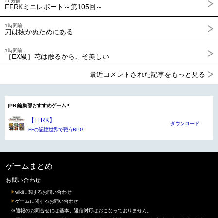
56分前
FFRKミニレポート～第105回～
1時間前
刀は抜かぬためにある
1時間前
［EX級］花は散るからこそ美しい
最近コメントされた記事をもっと見る
[PR]編集部おすすめゲーム!!
【FFRK】
ダウンロード
FFの記憶世界で戦うRPG
ゲームまとめ
お問い合わせ
wikiに関するお問い合わせ
ゲームに関するお問い合わせ
※通報のお問合せには基本、返信対応はおこなっておりません。