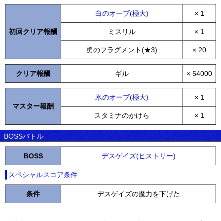
白のオーブ(極大)
× 1
初回クリア報酬
ミスリル
× 1
勇のフラグメント(★3)
× 20
クリア報酬
ギル
× 54000
氷のオーブ(極大)
× 1
マスター報酬
スタミナのかけら
× 1
BOSSバトル
BOSS
デスゲイズ(ヒストリー)
スペシャルスコア条件
条件
デスゲイズの魔力を下げた