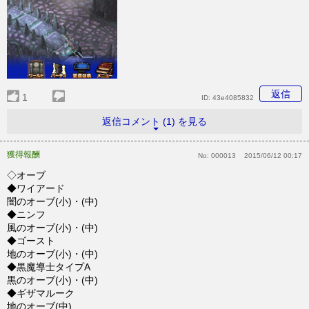
返信
1
ID:
43e4085832
返信コメント (1) を見る
獲得報酬
No:
000013
2015/06/12 00:17
◇オーブ
◆ワイアード
闇のオーブ(小)・(中)
◆ニンフ
風のオーブ(小)・(中)
◆ゴースト
地のオーブ(小)・(中)
◆黒魔導士タイプA
黒のオーブ(小)・(中)
◆ギザマルーク
地のオーブ(中)