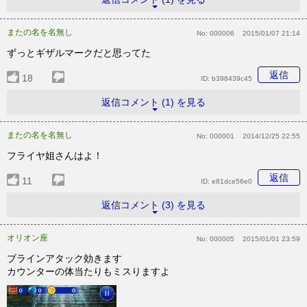
またの名を名無し
No:
000006
2015/01/07 21:14
ずっとギザルマークだと思ってた
返信
18
ID:
b398439c45
返信コメント (1) を見る
またの名を名無し
No:
000001
2014/12/25 22:55
フライヤ姐さんはよ！
返信
11
ID:
e81dce56e0
返信コメント (3) を見る
オリオン座
No:
000005
2015/01/01 23:59
ブラインアタック効きます
カウンターの体当たりもミスりますよ