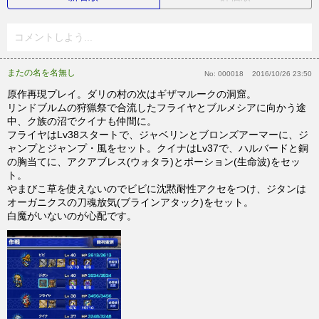
コメントしよう...
またの名を名無し
No:
000018
2016/10/26 23:50
原作再現プレイ。ダリの村の次はギザマルークの洞窟。
リンドブルムの狩猟祭で合流したフライヤとブルメシアに向かう途
中、ク族の沼でクイナも仲間に。
フライヤはLv38スタートで、ジャベリンとブロンズアーマーに、ジ
ャンプとジャンプ・風をセット。クイナはLv37で、ハルバードと銅
の胸当てに、アクアブレス(ウォタラ)とポーション(生命波)をセッ
ト。
やまびこ草を使えないのでビビに沈黙耐性アクセをつけ、ジタンは
オーガニクスの刀魂放気(ブラインアタック)をセット。
白魔がいないのが心配です。