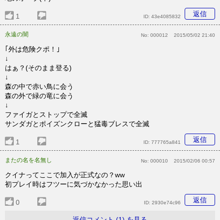
返信
1
ID:
43e4085832
永遠の闇
No:
000012
2015/05/02 21:40
｢外は危険クポ！｣
↓
はぁ？(そのまま登る)
↓
森の中で赤い鳥に会う
森の外で緑の竜に会う
↓
ファイガとストップで全滅
サンダガとポイズンクローと猛毒ブレスで全滅
返信
1
ID:
777765a841
またの名を名無し
No:
000010
2015/02/06 00:57
クイナってここで加入が正式なの？ww
初プレイ時はフツーに気づかなかった思い出
返信
0
ID:
2930e74c96
返信コメント (1) を見る