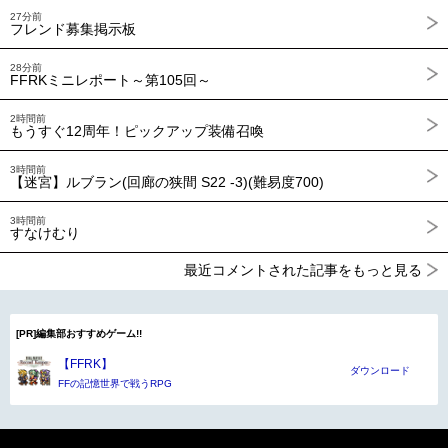
27分前
フレンド募集掲示板
28分前
FFRKミニレポート～第105回～
2時間前
もうすぐ12周年！ピックアップ装備召喚
3時間前
【迷宮】ルブラン(回廊の狭間 S22 -3)(難易度700)
3時間前
すなけむり
最近コメントされた記事をもっと見る
[PR]編集部おすすめゲーム!!
【FFRK】
ダウンロード
FFの記憶世界で戦うRPG