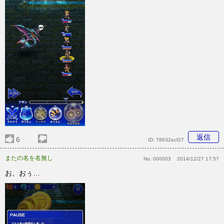
返信
6
ID:
78632ecf27
またの名を名無し
No:
000003
2014/12/27 17:57
お、おぅ…