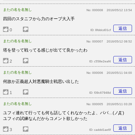
またの名を名無し
No:
000008
2016/05/12 13:54
四回のスタニフから力のオーブ大入手
返信
0
ID:
8fddcd01cf
またの名を名無し
No:
000007
2016/05/12 08:52
塔を登って戦ってる感じが出てて良かったわ
返信
2
ID:
c558e2eaf4
またの名を名無し
No:
000006
2016/05/11 04:00
何故か正義超人対悪魔騎士戦思い出した
返信
1
ID:
f39c67948d
またの名を名無し
No:
000005
2016/05/11 03:28
ユフィ連れて行っても何も話してくれなかったよ、パパ…(ノД`)
ユフィの試練なんだからコメント欲しかった
返信
3
ID:
caddd1ae6f