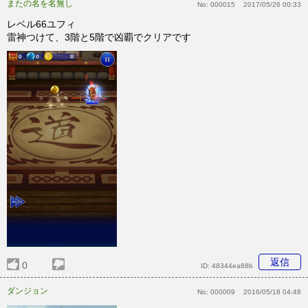
またの名を名無し
No:
000015
2017/05/26 00:33
レベル66ユフィ
雷神つけて、3階と5階で凶覇でクリアです
返信
0
ID:
48344ea88b
ダンジョン
No:
000009
2016/05/18 04:48