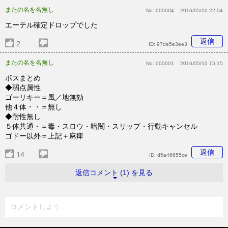
またの名を名無し
No:
000004
2016/05/10 22:04
エーテル確定ドロップでした
返信
2
ID:
97de5e3ee3
またの名を名無し
No:
000001
2016/05/10 15:15
ボスまとめ
◆弱点属性
ゴーリキー＝風／地無効
他４体・・＝無し
◆耐性無し
５体共通・＝毒・スロウ・暗闇・スリップ・行動キャンセル
ゴドー以外＝上記＋麻痺
返信
14
ID:
d5a46655ce
返信コメント (1) を見る
コメントしよう...