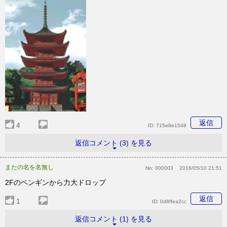
返信
4
ID:
715e8e1548
返信コメント (3) を見る
またの名を名無し
No:
000003
2016/05/10 21:51
2Fのペンギンから力大ドロップ
返信
1
ID:
0d8ffea2cc
返信コメント (1) を見る