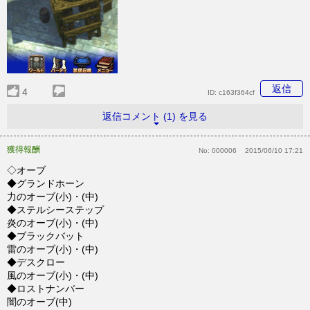
返信
4
ID:
c163f364cf
返信コメント (1) を見る
獲得報酬
No:
000006
2015/06/10 17:21
◇オーブ
◆グランドホーン
力のオーブ(小)・(中)
◆ステルシーステップ
炎のオーブ(小)・(中)
◆ブラックバット
雷のオーブ(小)・(中)
◆デスクロー
風のオーブ(小)・(中)
◆ロストナンバー
闇のオーブ(中)