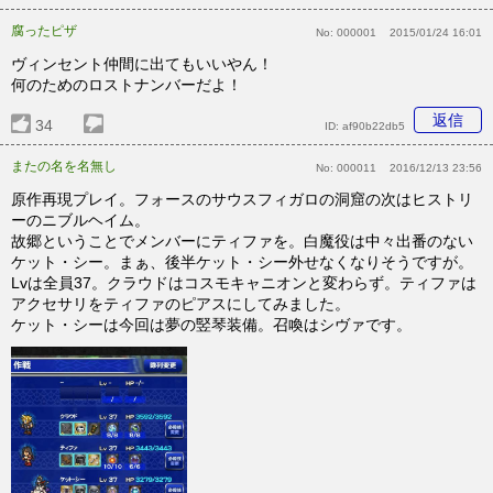
腐ったピザ
No:
000001
2015/01/24 16:01
ヴィンセント仲間に出てもいいやん！
何のためのロストナンバーだよ！
返信
34
ID:
af90b22db5
またの名を名無し
No:
000011
2016/12/13 23:56
原作再現プレイ。フォースのサウスフィガロの洞窟の次はヒストリ
ーのニブルヘイム。
故郷ということでメンバーにティファを。白魔役は中々出番のない
ケット・シー。まぁ、後半ケット・シー外せなくなりそうですが。
Lvは全員37。クラウドはコスモキャニオンと変わらず。ティファは
アクセサリをティファのピアスにしてみました。
ケット・シーは今回は夢の竪琴装備。召喚はシヴァです。