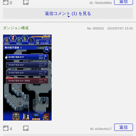
返信
0
ID:
78d2b58f6d
返信コメント (1) を見る
ダンジョン構成
No:
000023
2015/07/07 15:02
返信
4
ID:
e03dcfcb17