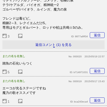
リディア/ヴァルファーレ、コメット、召喚の泉
テラ/ケアルダ、バイオガ、精神統一2
ゴルベーザ/バイオラ、ルインガ、魔力の泉
フレンドは毒ビビ。
精錬2～3、レクイエムだけ5。
専用はモグとギルバート、ロッドや杖は共鳴☆3のみ。
返信
3
ID:
9877a8ff34
返信コメント (1) を見る
またの名を名無し
No:
000020
2015/05/19 22:57
雑魚の石化いらつく
返信
5
ID:
b714971031
またの名を名無し
No:
000019
2015/05/17 15:43
エーコが光るステージですね
魔力の歌オススメです
返信
1
ID:
bca243eca4