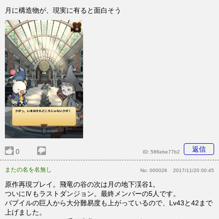
月に構造物が、現実に有ると面白そう
返信
0
ID:
586ebe77b2
またの名を名無し
No:
000028
2017/11/20 00:45
原作再現プレイ。飛竜の谷の次は月の地下渓谷1。
ついにⅣもラストダンジョン。最終メンバーの5人です。
バブイルの巨人から大分難易度も上がっているので、Lv43と42まで
上げました。