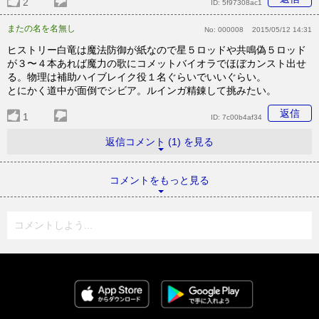
2
ID:
5f97308ac1
またの名を名無し
No:
000008
2015/05/12 14:31
ヒストリー白竜は魔法防御が紙なので星５ロッドや共鳴偽５ロッド
が３〜４本あれば魔力の歌にコメットバイオラでほぼカンスト出せ
る。物理は補助ハイブレイク役１名ぐらいでいいぐらい。
とにかく道中が面倒でシビア。ルインガ精錬して挑みたい。
返信
1
ID:
7c00b4af34
返信コメント (1) を見る
コメントをもっと見る
コメントしよう...