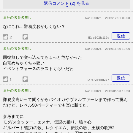
返信コメント (2) を見る
またの名を名無し
No:
000025
2015/12/01 03:08
なにこれ…難易度おかしくない？
返信
2
ID:
e102fc112d
またの名を名無し
No:
000024
2015/11/20 13:05
回復無しで突っ込んでちょっと危なかった
白竜めちゃくちゃ硬い
イベントフォースのラストぐらいだわ
返信
1
ID:
67266bd277
またの名を名無し
No:
000021
2015/05/23 18:53
難易度高いって聞くからバイオガやヴァルファーレまで作って挑ん
だけど、レベル50パーティーでも楽に勝てた。
参考までに
モグ/スタッター、エスナ、伝説の踊り、強き心
ギルバート/魔力の歌、レクイエム、伝説の歌、王族の歌声2