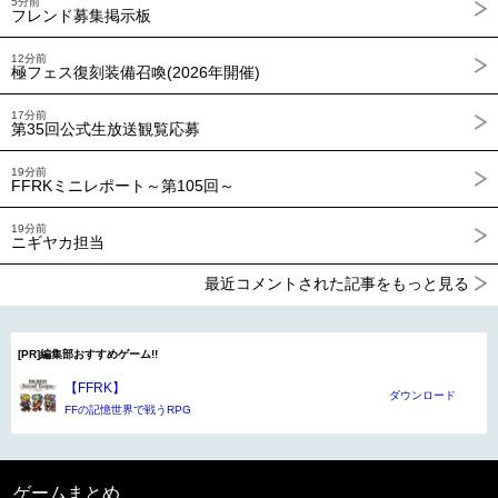
5分前
フレンド募集掲示板
12分前
極フェス復刻装備召喚(2026年開催)
17分前
第35回公式生放送観覧応募
19分前
FFRKミニレポート～第105回～
19分前
ニギヤカ担当
最近コメントされた記事をもっと見る
[PR]編集部おすすめゲーム!!
【FFRK】
ダウンロード
FFの記憶世界で戦うRPG
ゲームまとめ