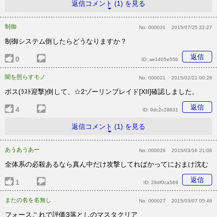
返信コメント (1) を見る
制御
No:
000031
2015/07/25 22:27
制御システム倒したらどうなりますか？
返信
0
ID:
ae1405e55b
闇を照らすモノ
No:
000021
2015/02/21 00:28
ボス(ﾗｽﾄ迎撃)倒して、☆2ゾーリンブレイド[XII]確認しました。
返信
4
ID:
9dc2c28831
返信コメント (1) を見る
あうあうあー
No:
000028
2015/03/16 21:06
全体系の必殺あるなら真ん中だけ攻撃してればかってにおまけ沈む
返信
1
ID:
29df0ca569
またの名を名無し
No:
000027
2015/03/07 05:48
フォースこれで評価3落としのマスタクリア