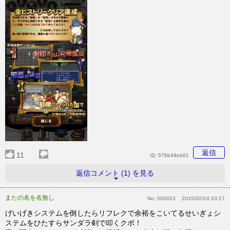
返信
11
ID:
576b49eb61
返信コメント (1) を見る
またの名を名無し
No:
000023
2015/02/24 03:17
げいげきシステムを倒したらリフレクで余裕をこいてるせいぎょシ
ステムをひたすらサンダラ剣で叩くクポ！