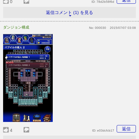
0
ID:
78d2b58f6d
返信コメント (1) を見る
ダンジョン構成
No:
000030
2015/07/07 03:08
返信
4
ID:
e03dcfcb17