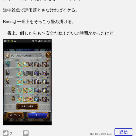
道中雑魚で評価落とさなければイケる。
Bossは一番上をそっこう畳み掛ける。
一番上、倒したらも〜安全だね！だいぶ時間かかったけど
返信
2
ID:
b893fce113