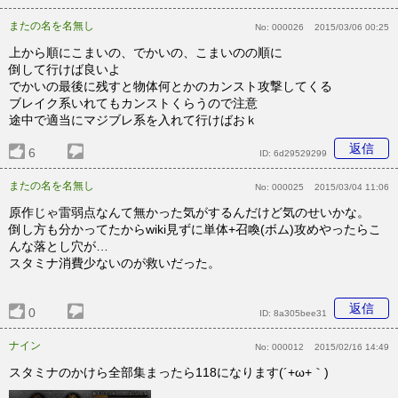
またの名を名無し
No:
000026
2015/03/06 00:25
上から順にこまいの、でかいの、こまいのの順に
倒して行けば良いよ
でかいの最後に残すと物体何とかのカンスト攻撃してくる
ブレイク系いれてもカンストくらうので注意
途中で適当にマジブレ系を入れて行けばおｋ
返信
6
ID:
6d29529299
またの名を名無し
No:
000025
2015/03/04 11:06
原作じゃ雷弱点なんて無かった気がするんだけど気のせいかな。
倒し方も分かってたからwiki見ずに単体+召喚(ボム)攻めやったらこ
んな落とし穴が…
スタミナ消費少ないのが救いだった。
返信
0
ID:
8a305bee31
ナイン
No:
000012
2015/02/16 14:49
スタミナのかけら全部集まったら118になります(´+ω+｀)