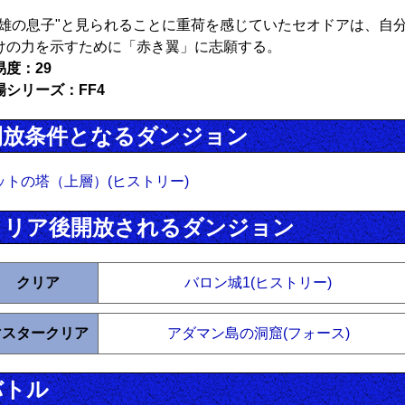
英雄の息子"と見られることに重荷を感じていたセオドアは、自
けの力を示すために「赤き翼」に志願する。
易度：29
場シリーズ：FF4
開放条件となるダンジョン
ットの塔（上層）(ヒストリー)
クリア後開放されるダンジョン
クリア
バロン城1(ヒストリー)
マスタークリア
アダマン島の洞窟(フォース)
バトル