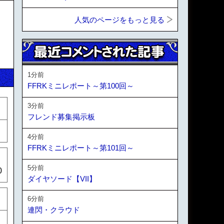
人気のページをもっと見る
1分前
FFRKミニレポート～第100回～
3分前
フレンド募集掲示板
4分前
FFRKミニレポート～第101回～
5分前
0
ダイヤソード【VII】
6分前
連閃・クラウド