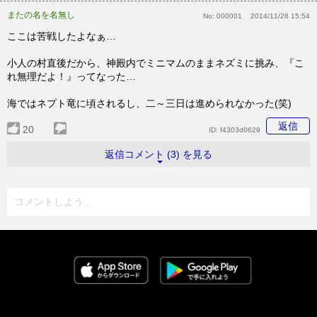
またの名を名無し
No:
000001
2014/11/28 15:54
ここは苦戦したよなぁ…
小人の村直後だから、神殿内でミニマムのままネズミに挑み、『こ
れ無理だよ！』ってなった…
海ではネプト竜に頃されるし、二～三日は進められなかった(笑)
返信
20
ID:
f4303d0629
返信コメント (3) を見る
コメントしよう...