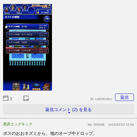
返信
3
ID:
ca629149cc
返信コメント (2) を見る
愚弄エッグキック
No:
000008
2015/02/23 10:04
ボスのおおネズミから、地のオーブ中ドロップ。