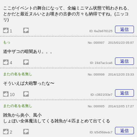
ここがイベントの舞台になって、全編ミニマム状態で戦わされる、
とかだと最近ヌルいとお嘆きの古参の方々も納得ですね。(ニッコ
リ)
返信
1
ID:
6a2b676125
もっ
No:
000007
2015/01/23 05:07
道中ザコの暗闇あり。。。
返信
4
ID:
24d7ac1ca6
またの名を名無し
No:
000006
2014/12/20 23:33
そういえば大砲撃ったな〜
返信
10
ID:
c3821f33e7
またの名を名無し
No:
000005
2014/12/05 17:27
雑魚から炎小、風小
しょぼい全体魔法してくる雑魚が４匹まとめて出てくる
返信
2
ID:
b5d56dedc7